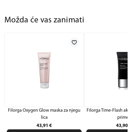
Možda će vas zanimati
Filorga Oxygen Glow maska za njegu
Filorga Time-Flash akti
lica
primer
43,91
€
43,90
€