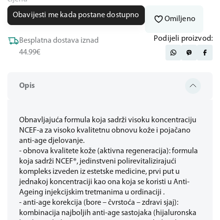
Obavijesti me kada postane dostupno
Omiljeno
Podijeli proizvod:
Besplatna dostava iznad
44.99€
Opis
Obnavljajuća formula koja sadrži visoku koncentraciju
NCEF-a za visoko kvalitetnu obnovu kože i pojačano
anti-age djelovanje.
- obnova kvalitete kože (aktivna regeneracija): formula
koja sadrži NCEF®, jedinstveni polirevitalizirajući
kompleks izveden iz estetske medicine, prvi put u
jednakoj koncentraciji kao ona koja se koristi u Anti-
Ageing injekcijskim tretmanima u ordinaciji .
- anti-age korekcija (bore – čvrstoća – zdravi sjaj):
kombinacija najboljih anti-age sastojaka (hijaluronska