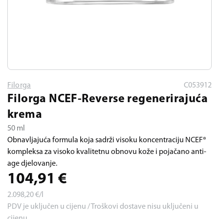
Filorga
C053912
Filorga NCEF-Reverse regenerirajuća
krema
50 ml
Obnavljajuća formula koja sadrži visoku koncentraciju NCEF®
kompleksa za visoko kvalitetnu obnovu kože i pojačano anti-
age djelovanje.
104,91
€
2.098,20
€/l
PDV je uključen u cijenu / Troškovi dostave nisu uključeni u
cijenu