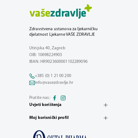
Zdravstvena ustanova za ljekarničku
djelatnost Ljekarne VAŠE ZDRAVLJE
Utinjska 40, Zagreb
OIB: 10698224903
IBAN: HR9023600001102289096
+385 (0) 1 21 00 200
info@vasezdravlje.hr
Pratite nas:
Uvjeti korištenja
Moj korisnički profil