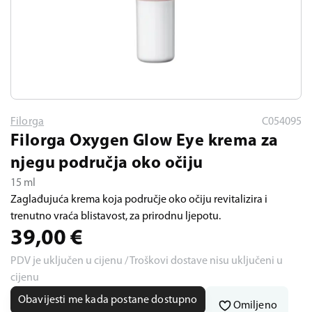
Filorga
C054095
Filorga Oxygen Glow Eye krema za
njegu područja oko očiju
15 ml
Zaglađujuća krema koja područje oko očiju revitalizira i
trenutno vraća blistavost, za prirodnu ljepotu.
39,00
€
PDV je uključen u cijenu / Troškovi dostave nisu uključeni u
cijenu
Obavijesti me kada postane dostupno
Omiljeno