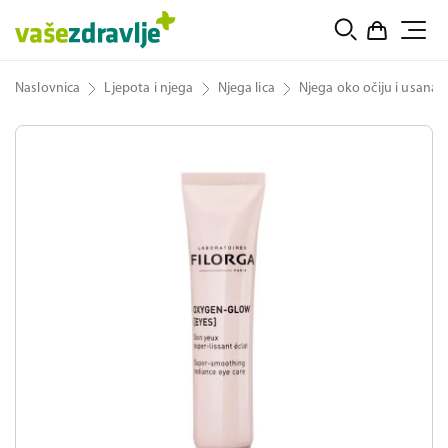
Naslovnica
Ljepota i njega
Njega lica
Njega oko očiju i usana