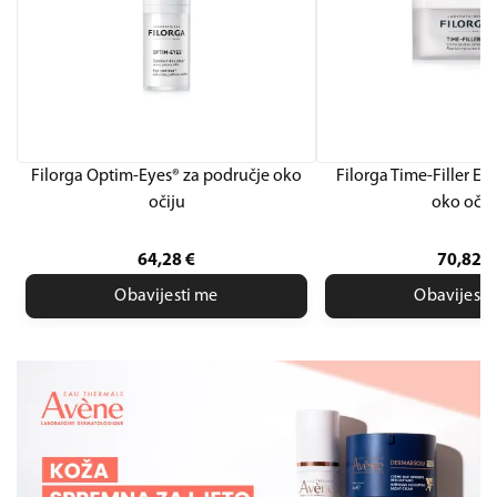
Filorga Optim-Eyes® za područje oko
Filorga Time-Filler Ey
očiju
oko očij
64,28
€
70,82
€
Obavijesti me
Obavijesti