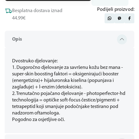
Podijeli proizvod:
Besplatna dostava iznad
44.99€
Opis
Dvostruko djelovanje:
1. Dugoročno djelovanje za savršenu kožu bez mana -
super-skin boosting faktori = oksigenirajući booster
(energetizira)+ hijaluronska kiselina (popunjava i
zaglađuje) + l-enzim (detoksicira).
2. Trenutačno pojačano djelovanje - photoperfector-hd
technologija = optičke soft-focus čestice/pigmenti +
tetrapeptid koji smanjuje podočnjake testirano pod
nadzorom oftamologa.
Pogodno za osjetljive oči.