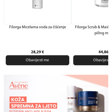
Filorga Micelarna voda za čišćenje
Filorga Scrub & Mask 
piling ma
28,29
€
44,86
€
Obavijesti me
Obavijesti