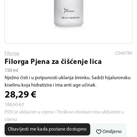
Filorga
C040784
Filorga Pjena za čišćenje lica
150 ml
Nježno čisti i u potpunosti uklanja šminku. Sadrži hijaluronsku
kiselinu koja hidratizira i ima anti-age učinak.
28,29
€
188,60
€/l
PDV je uključen u cijenu / Troškovi dostave nisu uključeni u
cijenu
Obavijesti me kada postane dostupno
Omiljeno