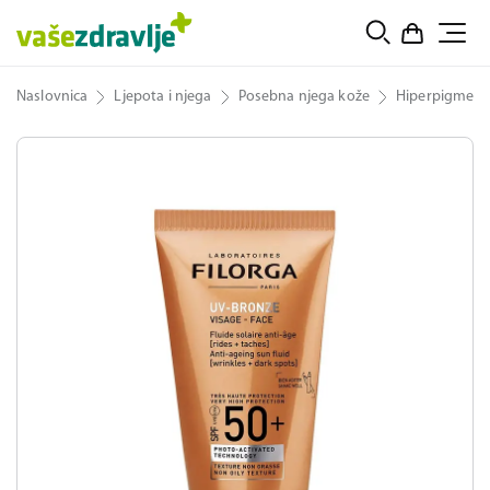
Naslovnica
Ljepota i njega
Posebna njega kože
Hiperpigmenta