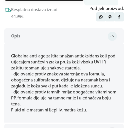
Podijeli proizvod:
Besplatna dostava iznad
44.99€
Opis
Globalna anti-age zaštita: snažan antioksidans koji pod
utjecajem sunčevih zraka pruža koži visoku UV i IR
zaštitu te smanjuje znakove starenja.
- djelovanje protiv znakova starenja: ova formula,
obogaćena sulforafanom, djeluje na nastanak bora i
zaglađuje kožu svaki put kada je izložena suncu.
- djelovanje protiv tamnih mrlja: obogaćena vitaminom
PP, formula djeluje na tamne mrlje i ujednačava boju
tena.
Fluid nije mastan ni ljepljiv, matira kožu.