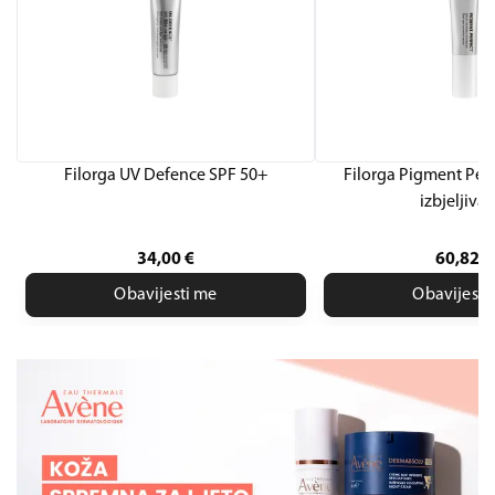
Filorga UV Defence SPF 50+
Filorga Pigment Perf
izbjeljiva
34,00
€
60,82
€
Obavijesti me
Obavijesti