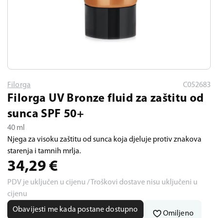
Filorga
C052683
Filorga UV Bronze fluid za zaštitu od
sunca SPF 50+
40 ml
Njega za visoku zaštitu od sunca koja djeluje protiv znakova
starenja i tamnih mrlja.
34,29
€
PDV je uključen u cijenu / Troškovi dostave nisu uključeni u
cijenu
Obavijesti me kada postane dostupno
Omiljeno