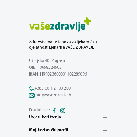
Zdravstvena ustanova za ljekarničku
djelatnost Ljekarne VAŠE ZDRAVLJE
Utinjska 40, Zagreb
OIB: 10698224903
IBAN: HR9023600001102289096
+385 (0) 1 21 00 200
info@vasezdravlje.hr
Pratite nas:
Uvjeti korištenja
Moj korisnički profil