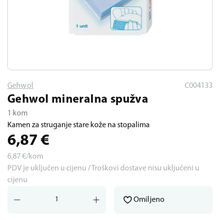
Gehwol
C004133
Gehwol mineralna spužva
1 kom
Kamen za struganje stare kože na stopalima
6,87
€
6,87
€/kom
PDV je uključen u cijenu / Troškovi dostave nisu uključeni u
cijenu
Omiljeno