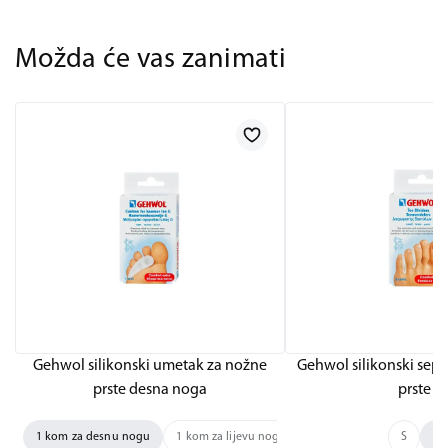
Možda će vas zanimati
Gehwol silikonski umetak za nožne
Gehwol silikonski sepa
prste desna noga
prste L
1 kom za desnu nogu
1 kom za lijevu nogu
S
L