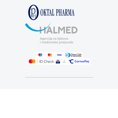
Izrada web shopa
© 2026 Zdravstvena ustanova za
ljekarničku djelatnost Ljekarne VAŠE
ZDRAVLJE - Sva prava pridržana. |