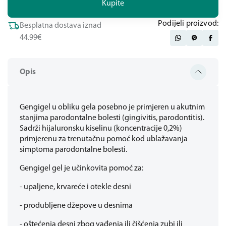
Kupite
Podijeli proizvod:
Besplatna dostava iznad
44.99€
Opis
Gengigel u obliku gela posebno je primjeren u akutnim
stanjima parodontalne bolesti (gingivitis, parodontitis).
Sadrži hijaluronsku kiselinu (koncentracije 0,2%)
primjerenu za trenutačnu pomoć kod ublažavanja
simptoma parodontalne bolesti.
Gengigel gel je učinkovita pomoć za:
- upaljene, krvareće i otekle desni
- produbljene džepove u desnima
- oštećenja desni zbog vađenja ili čišćenja zubi ili