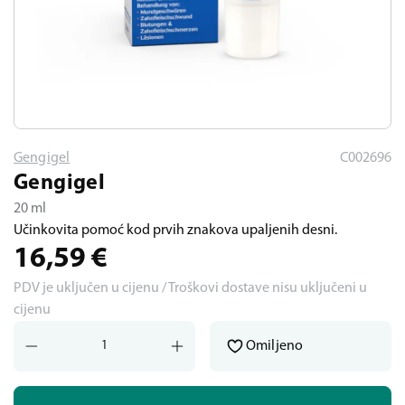
Gengigel
C002696
Gengigel
20 ml
Učinkovita pomoć kod prvih znakova upaljenih desni.
16,59
€
PDV je uključen u cijenu / Troškovi dostave nisu uključeni u
cijenu
Omiljeno