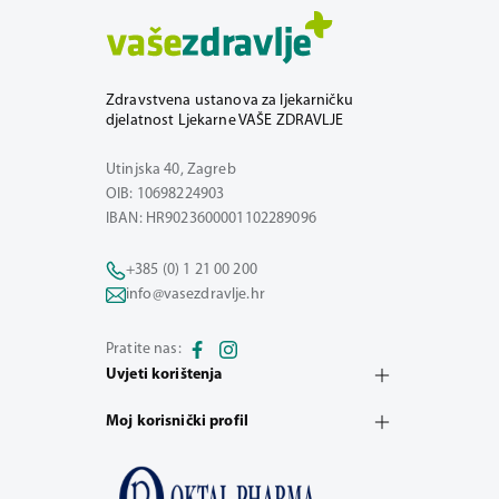
Zdravstvena ustanova za ljekarničku
djelatnost Ljekarne VAŠE ZDRAVLJE
Utinjska 40, Zagreb
OIB: 10698224903
IBAN: HR9023600001102289096
+385 (0) 1 21 00 200
info@vasezdravlje.hr
Pratite nas:
Uvjeti korištenja
Moj korisnički profil