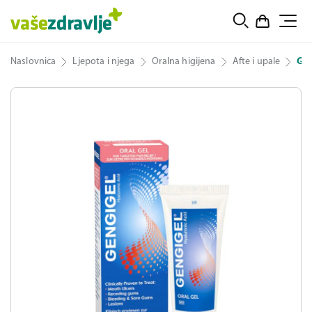
Naslovnica
Ljepota i njega
Oralna higijena
Afte i upale
Gen