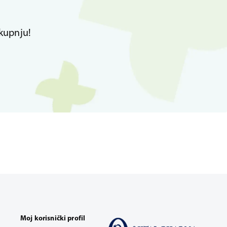
kupnju!
Moj korisnički profil