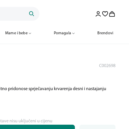
Mame i bebe
Pomagala
Brendovi
C002698
itno pridonose sprječavanju krvarenja desni i nastajanju
stave nisu uključeni u cijenu