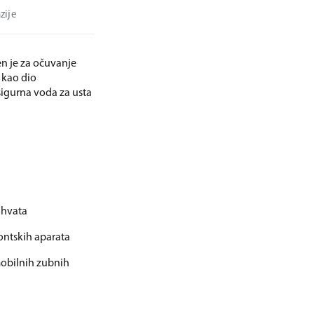
zije
en je za očuvanje
i kao dio
sigurna voda za usta
zahvata
ontskih aparata
 mobilnih zubnih