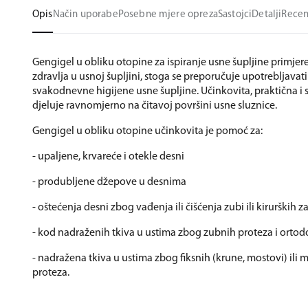
Opis
Način uporabe
Posebne mjere opreza
Sastojci
Detalji
Recen
Gengigel u obliku otopine za ispiranje usne šupljine primjer
zdravlja u usnoj šupljini, stoga se preporučuje upotrebljavat
svakodnevne higijene usne šupljine. Učinkovita, praktična i 
djeluje ravnomjerno na čitavoj površini usne sluznice.
Gengigel u obliku otopine učinkovita je pomoć za:
- upaljene, krvareće i otekle desni
- produbljene džepove u desnima
- oštećenja desni zbog vađenja ili čišćenja zubi ili kirurških 
- kod nadraženih tkiva u ustima zbog zubnih proteza i ortod
- nadražena tkiva u ustima zbog fiksnih (krune, mostovi) ili
proteza.