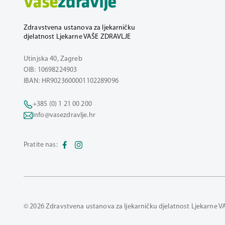
Zdravstvena ustanova za ljekarničku
djelatnost Ljekarne VAŠE ZDRAVLJE
Utinjska 40, Zagreb
OIB: 10698224903
IBAN: HR9023600001102289096
+385 (0) 1 21 00 200
info@vasezdravlje.hr
Pratite nas:
© 2026 Zdravstvena ustanova za ljekarničku djelatnost Ljekarne V