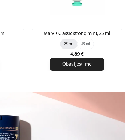
 ml
Marvis Classic strong mint, 25 ml
C
25 ml
85 ml
4,89
€
Obavijesti me