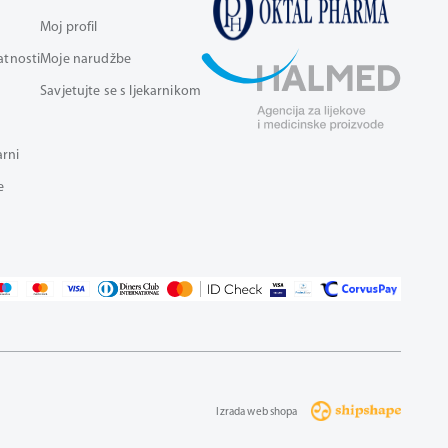
Moj profil
vatnosti
Moje narudžbe
Savjetujte se s ljekarnikom
arni
e
Izrada web shopa