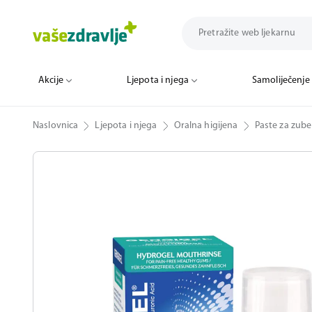
Akcije
Ljepota i njega
Samoliječenje
Naslovnica
Ljepota i njega
Oralna higijena
Paste za zube