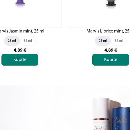
rvis Jasmin mint, 25 ml
Marvis Liorice mint, 25
25 ml
85 ml
25 ml
85 ml
4,89
€
4,89
€
Kupite
Kupite