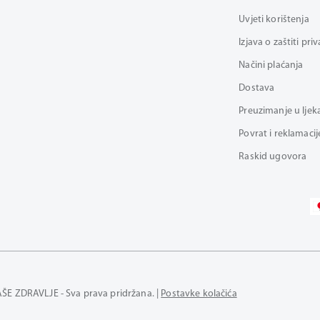
Uvjeti korištenja
Izjava o zaštiti pri
Načini plaćanja
Dostava
Preuzimanje u ljek
Povrat i reklamacij
Raskid ugovora
AŠE ZDRAVLJE - Sva prava pridržana. |
Postavke kolačića