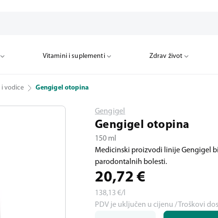
Vitamini i suplementi
Zdrav život
 i vodice
Gengigel otopina
Gengigel
Gengigel otopina
150 ml
Medicinski proizvodi linije Gengigel b
parodontalnih bolesti.
20,72
€
138,13
€/l
PDV je uključen u cijenu / Troškovi do