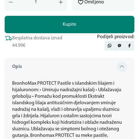
Omiljeno
Kupite
Podijeli proizvod:
Besplatna dostava iznad
44.99€
Opis
BronhoMax PROTECT Pastile s islandskim lišajem i
hijaluronom: • Umiruju nadražajni kašalj • Ublažavaju
grlobolju • Pomažu kod promuklosti Ekstrakt
islandskog lišaja antitusičnim djelovanjem smiruje
nadražaj na kašalj, vlaži i obnavlja upaljenu sluznicu
grla i ždrijela. Hijaluron s ostalim sastojcima tvori
hidrogel kompleks koji hidratizira i oblaže nadraženu
sluznicu. Ublažavaju se simptomi bolnog i otežanog
gutanja. Bronhomax PROTECT su meke pastile,