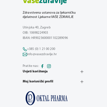
Zdravstvena ustanova za ljekarničku
djelatnost Ljekarne VAŠE ZDRAVLJE
Utinjska 40, Zagreb
OIB: 10698224903
IBAN: HR9023600001102289096
+385 (0) 1 21 00 200
info@vasezdravlje.hr
Pratite nas:
Uvjeti korištenja
Moj korisnički profil