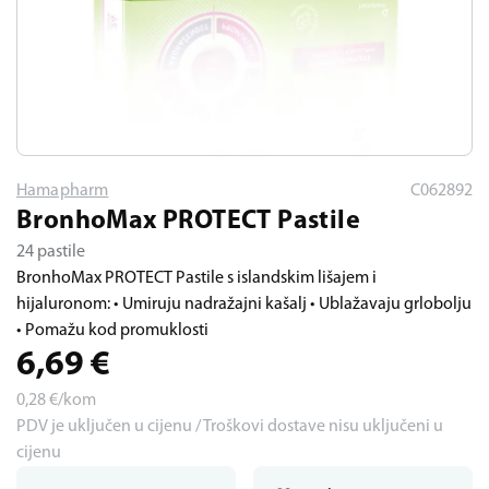
Hamapharm
C062892
BronhoMax PROTECT Pastile
24 pastile
BronhoMax PROTECT Pastile s islandskim lišajem i
hijaluronom: • Umiruju nadražajni kašalj • Ublažavaju grlobolju
• Pomažu kod promuklosti
6,69
€
0,28
€/kom
PDV je uključen u cijenu / Troškovi dostave nisu uključeni u
cijenu