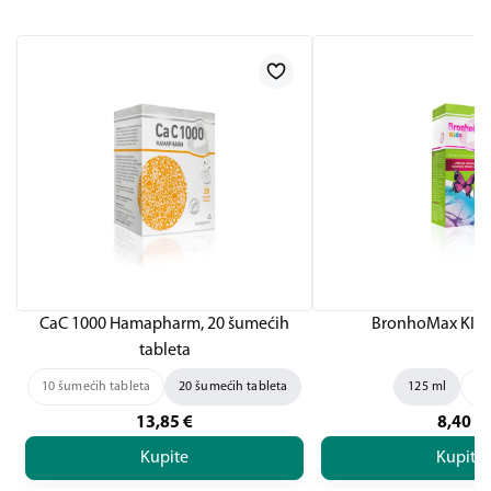
CaC 1000 Hamapharm, 20 šumećih
BronhoMax KIDS
tableta
10 šumećih tableta
20 šumećih tableta
125 ml
20
13,85
€
8,40
€
Kupite
Kupite