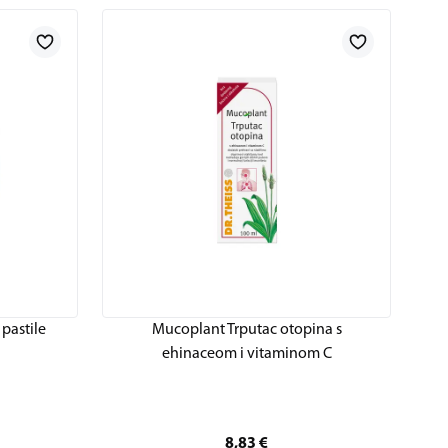
pastile
Mucoplant Trputac otopina s
ehinaceom i vitaminom C
8,83
€