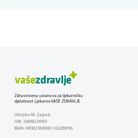
Zdravstvena ustanova za ljekarničku
djelatnost Ljekarne VAŠE ZDRAVLJE
Utinjska 40, Zagreb
OIB: 10698224903
IBAN: HR9023600001102289096