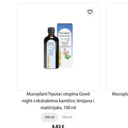
Mucoplant Trputac otopina Good
Mucoplan
night s ekstraktima kamilice, timijana i
matičnjaka, 100 ml
100 ml
250 ml
8,83
€