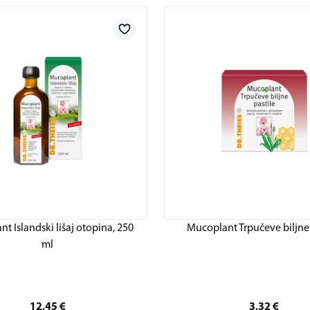
t Islandski lišaj otopina, 250
Mucoplant Trpučeve biljne 
ml
12,45
€
3,32
€