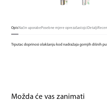
Opis
Način uporabe
Posebne mjere opreza
Sastojci
Detalji
Recen
Trputac doprinosi olakšanju kod nadražaja gornjih dišnih pu
Možda će vas zanimati