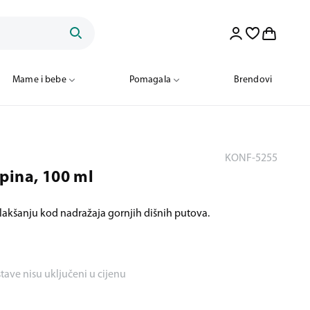
Mame i bebe
Pomagala
Brendovi
KONF-5255
pina, 100 ml
lakšanju kod nadražaja gornjih dišnih putova.
stave nisu uključeni u cijenu