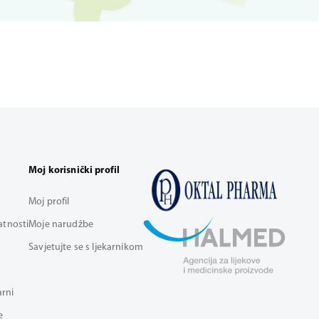
Moj korisnički profil
Moj profil
vatnosti
Moje narudžbe
Savjetujte se s ljekarnikom
arni
e