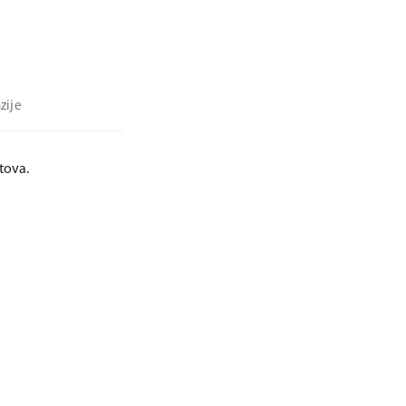
zije
tova.