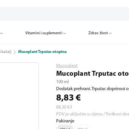
Vitamini i suplementi
Zdrav život
i kašalj
Mucoplant Trputac otopina
Mucoplant
Mucoplant Trputac oto
100 ml
Dodatak prehrani. Trputac doprinosi o
8,83
€
88,30
€/l
PDV je uključen u cijenu / Troškovi do
Pakiranje