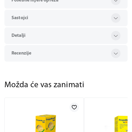
Posebne mjere opreza
Sastojci
Detalji
Recenzije
Možda će vas zanimati