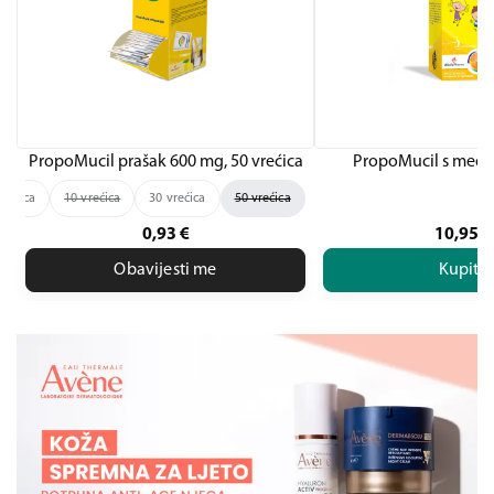
PropoMucil prašak 600 mg, 50 vrećica
PropoMucil s medo
vrećica
10 vrećica
30 vrećica
50 vrećica
0,93
€
10,95
€
Obavijesti me
Kupite