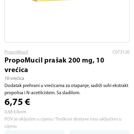
PropoMucil
C073126
PropoMucil prašak 200 mg, 10
vrećica
10 vrećica
Dodatak prehrani u vrećicama za otapanje, sadrži suhi ekstrakt
propolisa i N-acetilcistein. Sa sladilom.
6,75
€
0,68
€/kom
PDV je uključen u cijenu / Troškovi dostave nisu uključeni u
cijenu