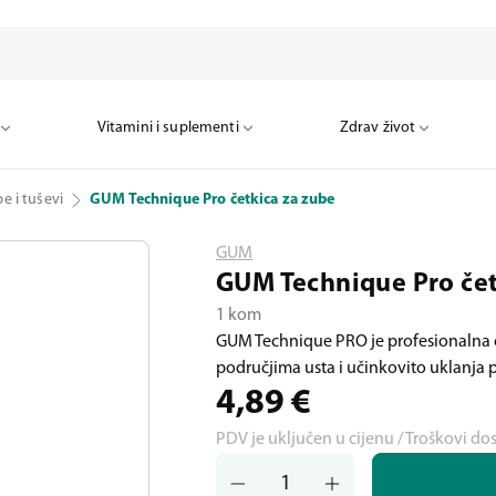
Vitamini i suplementi
Zdrav život
e i tuševi
GUM Technique Pro četkica za zube
GUM
GUM Technique Pro čet
1 kom
GUM Technique PRO je profesionalna 
područjima usta i učinkovito uklanja 
4,89
€
PDV je uključen u cijenu / Troškovi do