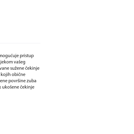
omogućuje pristup
tijekom vašeg
vane sužene čekinje
 kojih obične
ivene površine zuba
k ukošene čekinje