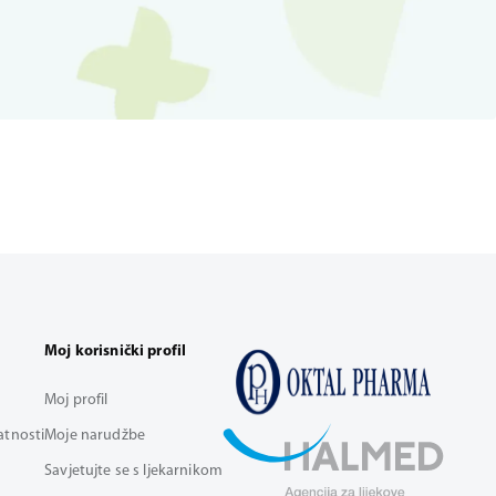
Moj korisnički profil
Moj profil
vatnosti
Moje narudžbe
Savjetujte se s ljekarnikom