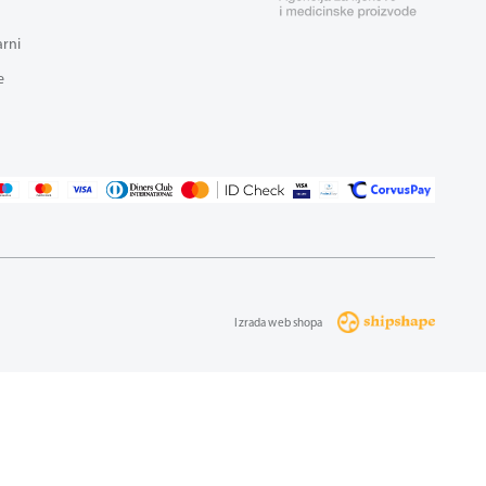
arni
e
Izrada web shopa