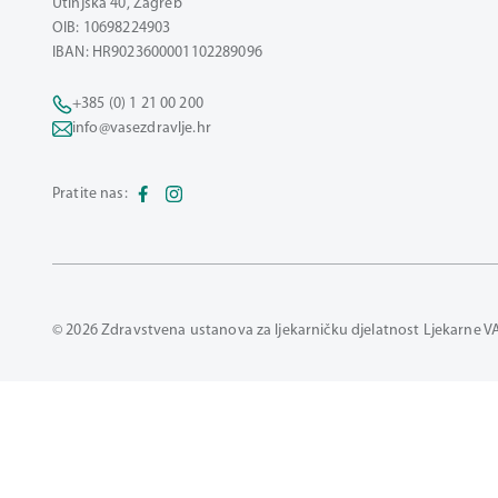
Utinjska 40, Zagreb
OIB: 10698224903
IBAN: HR9023600001102289096
+385 (0) 1 21 00 200
info@vasezdravlje.hr
Pratite nas:
© 2026 Zdravstvena ustanova za ljekarničku djelatnost Ljekarne V