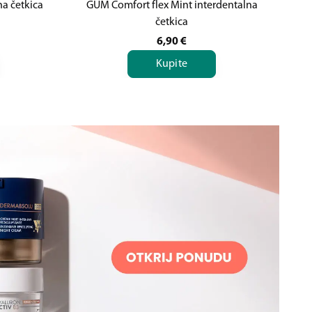
na četkica
GUM Comfort flex Mint interdentalna
četkica
6,90
€
Kupite