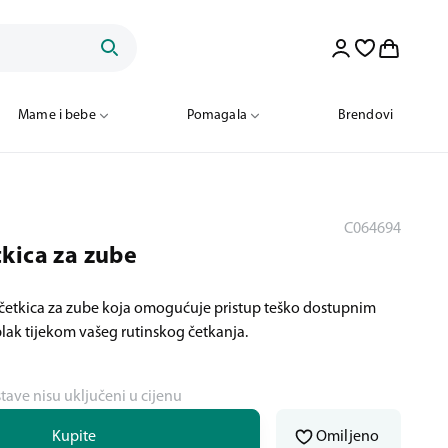
Mame i bebe
Pomagala
Brendovi
C064694
kica za zube
četkica za zube koja omogućuje pristup teško dostupnim
plak tijekom vašeg rutinskog četkanja.
stave nisu uključeni u cijenu
Kupite
Omiljeno