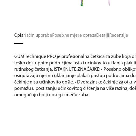
Opis
Način uporabe
Posebne mjere opreza
Detalji
Recenzije
GUM Technique PRO je profesionalna četkica za zube koja 
teško dostupnim područjima usta i učinkovito uklanja plak 
rutinskog četkanja. ISTAKNUTE ZNAČAJKE: • Posebno obliko
osiguravaju nježno uklanjanje plaka i pristup područjima do
čekinje nisu učinkovito došle. • Dvorazinske čekinje za otkr
pomažu u postizanju učinkovitog čišćenja na više razina, do
omogućuju bolji doseg između zuba