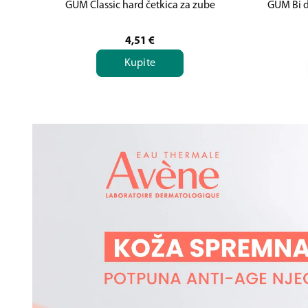
GUM Classic hard četkica za zube
GUM Bi d
4,51
€
Kupite