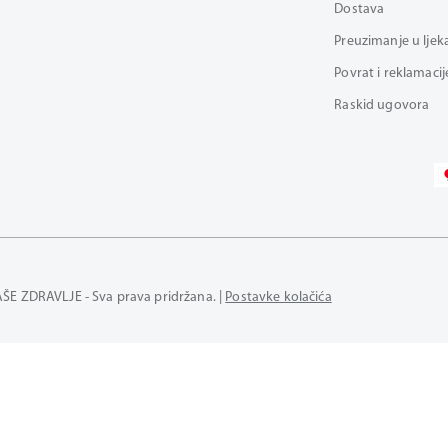
Dostava
Preuzimanje u ljek
Povrat i reklamacij
Raskid ugovora
AŠE ZDRAVLJE - Sva prava pridržana. |
Postavke kolačića