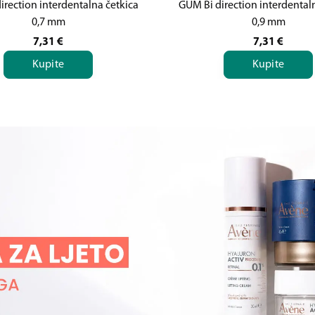
irection interdentalna četkica
GUM Bi direction interdental
0,7 mm
0,9 mm
7,31
€
7,31
€
Kupite
Kupite