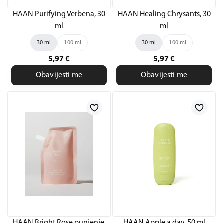
HAAN Purifying Verbena, 30
HAAN Healing Chrysants, 30
ml
ml
30 ml
100 ml
30 ml
100 ml
5,97
€
5,97
€
Obavijesti me
Obavijesti me
HAAN Bright Rose punjenje,
HAAN Apple a day, 50 ml