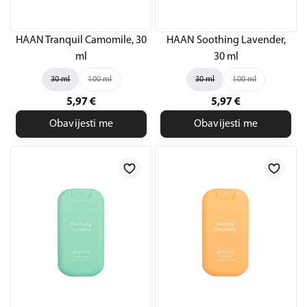
HAAN Tranquil Camomile, 30
HAAN Soothing Lavender,
ml
30 ml
30 ml
100 ml
30 ml
100 ml
5,97
€
5,97
€
Obavijesti me
Obavijesti me