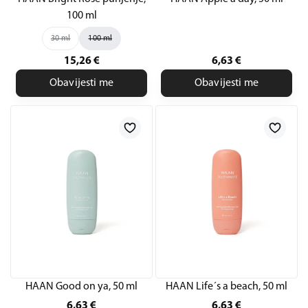
100 ml
30 ml
100 ml
15,26
€
6,63
€
Obavijesti me
Obavijesti me
HAAN Good on ya, 50 ml
HAAN Life´s a beach, 50 ml
6,63
€
6,63
€