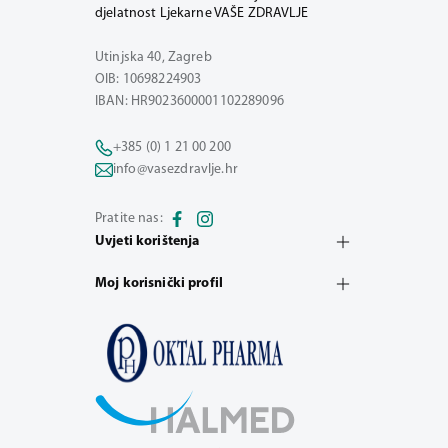
djelatnost Ljekarne VAŠE ZDRAVLJE
Utinjska 40, Zagreb
OIB: 10698224903
IBAN: HR9023600001102289096
+385 (0) 1 21 00 200
info@vasezdravlje.hr
Pratite nas:
Uvjeti korištenja
Moj korisnički profil