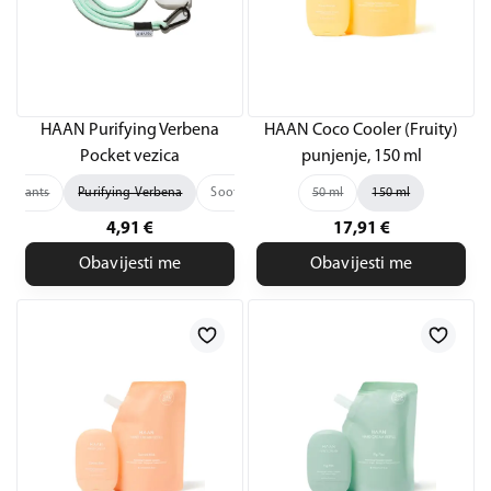
HAAN Purifying Verbena
HAAN Coco Cooler (Fruity)
Pocket vezica
punjenje, 150 ml
Chrysants
Purifying Verbena
Soothing Lavender
50 ml
Tranquil Camomile
150 ml
4,91
€
17,91
€
Obavijesti me
Obavijesti me