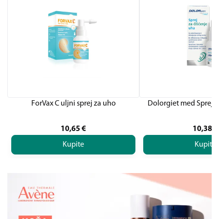
ForVax C uljni sprej za uho
Dolorgiet med Sprej z
10,65
€
10,38
€
Kupite
Kupite