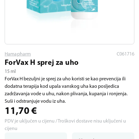
Hamapharm
C061716
ForVax H sprej za uho
15 ml
ForVax H bezuljni je sprej za uho koristi se kao prevencija ili
dodatna terapija kod upala vanskog uha kao posljedica
zadržavanja vode u uhu, nakon plivanja, kupanja i ronjenja.
Suši i odstranjuje vodu iz uha.
11,70
€
PDV je uključen u cijenu / Troškovi dostave nisu uključeni u
cijenu