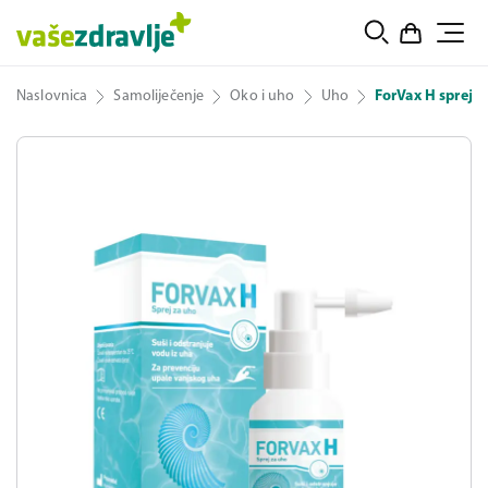
Naslovnica
Samoliječenje
Oko i uho
Uho
ForVax H sprej z