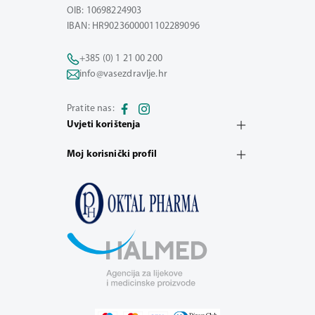
OIB: 10698224903
IBAN: HR9023600001102289096
+385 (0) 1 21 00 200
info@vasezdravlje.hr
Pratite nas:
Uvjeti korištenja
Moj korisnički profil