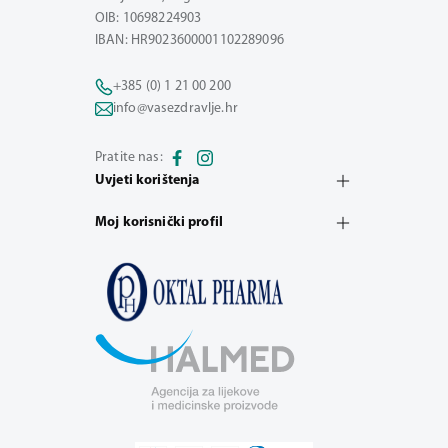
OIB: 10698224903
IBAN: HR9023600001102289096
+385 (0) 1 21 00 200
info@vasezdravlje.hr
Pratite nas:
Uvjeti korištenja
Moj korisnički profil