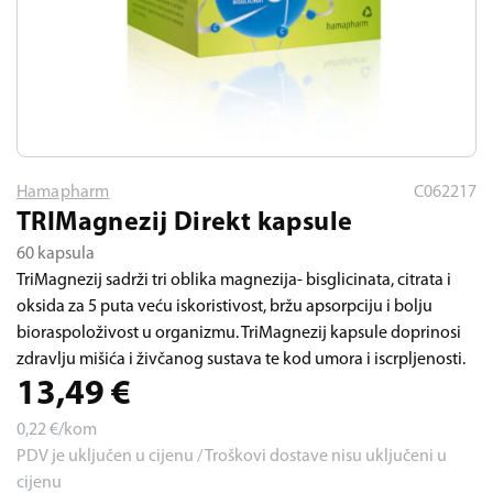
Hamapharm
C062217
TRIMagnezij Direkt kapsule
60 kapsula
TriMagnezij sadrži tri oblika magnezija- bisglicinata, citrata i
oksida za 5 puta veću iskoristivost, bržu apsorpciju i bolju
bioraspoloživost u organizmu. TriMagnezij kapsule doprinosi
zdravlju mišića i živčanog sustava te kod umora i iscrpljenosti.
13,49
€
0,22
€/kom
PDV je uključen u cijenu / Troškovi dostave nisu uključeni u
cijenu