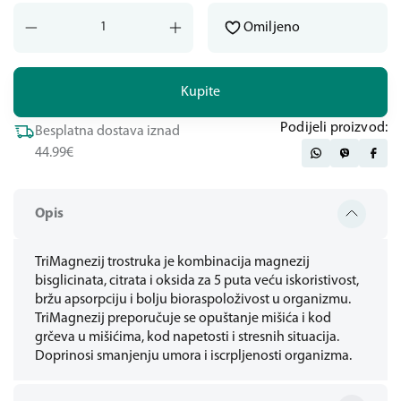
Omiljeno
Kupite
Podijeli proizvod:
Besplatna dostava iznad
44.99€
Opis
TriMagnezij trostruka je kombinacija magnezij
bisglicinata, citrata i oksida za 5 puta veću iskoristivost,
bržu apsorpciju i bolju bioraspoloživost u organizmu.
TriMagnezij preporučuje se opuštanje mišića i kod
grčeva u mišićima, kod napetosti i stresnih situacija.
Doprinosi smanjenju umora i iscrpljenosti organizma.