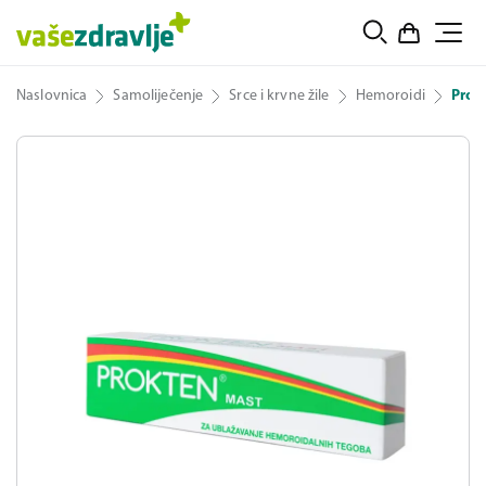
Naslovnica
Samoliječenje
Srce i krvne žile
Hemoroidi
Prok