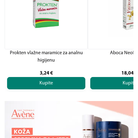
Prokten vlažne maramice za analnu
Aboca NeoFit
higijenu
3,24
€
18,04
€
Kupite
Kupite