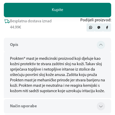
Kupite
Podijeli proizvod:
Besplatna dostava iznad
44.99€
Opis
Prokten® mast je medicinski proizvod koji djeluje kao
kožni protektiv te stvara zaštitni sloj na koži. Takav sloj
spriječava topljive i netopljive iritanse iz stolice da
oštećuju površni sloj kože anusa. Zaštita koju pruža
Prokten mast je mehaničke prirode jer stvara barijeru na
koži. Prokten mast je neutralna i ne reagira kemijski s
kožom niti sadrži supstance koje uzrokuju iritaciju kože.
Način uporabe