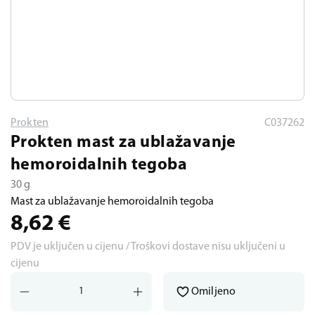
Prokten
C037262
Prokten mast za ublažavanje
hemoroidalnih tegoba
30 g
Mast za ublažavanje hemoroidalnih tegoba
8,62
€
PDV je uključen u cijenu / Troškovi dostave nisu uključeni u
cijenu
Omiljeno