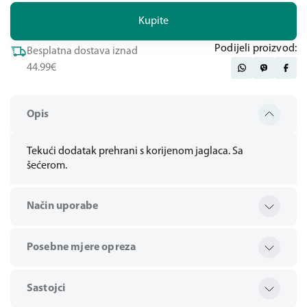
Kupite
Podijeli proizvod:
Besplatna dostava iznad
44.99€
Opis
Tekući dodatak prehrani s korijenom jaglaca. Sa
šećerom.
Način uporabe
Posebne mjere opreza
Sastojci