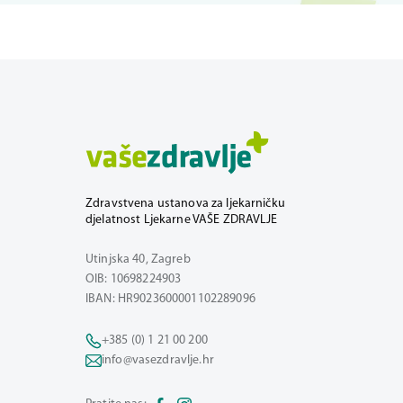
Zdravstvena ustanova za ljekarničku
djelatnost Ljekarne VAŠE ZDRAVLJE
Utinjska 40, Zagreb
OIB: 10698224903
IBAN: HR9023600001102289096
+385 (0) 1 21 00 200
info@vasezdravlje.hr