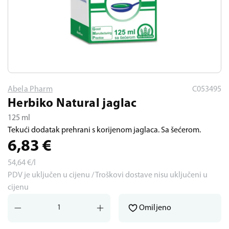
Abela Pharm
C053495
Herbiko Natural jaglac
125 ml
Tekući dodatak prehrani s korijenom jaglaca. Sa šećerom.
6,83
€
54,64
€/l
PDV je uključen u cijenu / Troškovi dostave nisu uključeni u
cijenu
Omiljeno