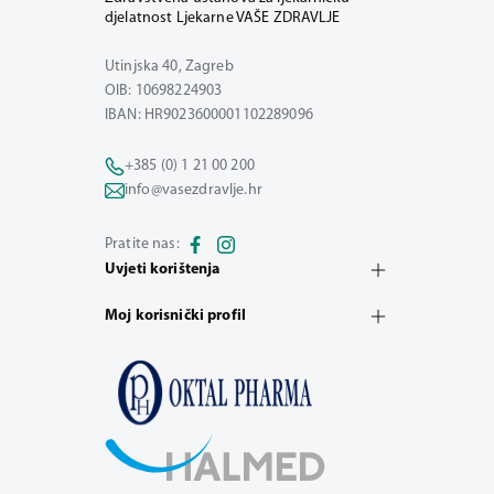
djelatnost Ljekarne VAŠE ZDRAVLJE
Utinjska 40, Zagreb
OIB: 10698224903
IBAN: HR9023600001102289096
+385 (0) 1 21 00 200
info@vasezdravlje.hr
Pratite nas:
Uvjeti korištenja
Moj korisnički profil