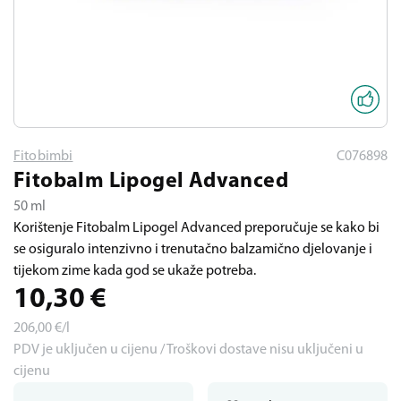
Fitobimbi
C076898
Fitobalm Lipogel Advanced
50 ml
Korištenje Fitobalm Lipogel Advanced preporučuje se kako bi
se osiguralo intenzivno i trenutačno balzamično djelovanje i
tijekom zime kada god se ukaže potreba.
10,30
€
206,00
€/l
PDV je uključen u cijenu / Troškovi dostave nisu uključeni u
cijenu