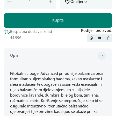
Omiljeno
Kupite
Podijeli proizvod:
Besplatna dostava iznad
44.99€
Opis
Fitobalm Lipogel Advanced prirodni je balzam za prsa
formuliran s uljem slatkog badema, kakao maslacem i
shea maslacem te obogaćen s osam vrsta esencijalnih
ulja s balzamičnim djelovanjem - to su ulja jele,
borovnice, lavande, đumbira, bijelog bora, timijana,
ružmarina i mirte. Korištenje se preporučuje kako bi se
osiguralo intenzivno i trenutačno balzamično
djelovanje i tijekom zime kada god se ukaže prilika.