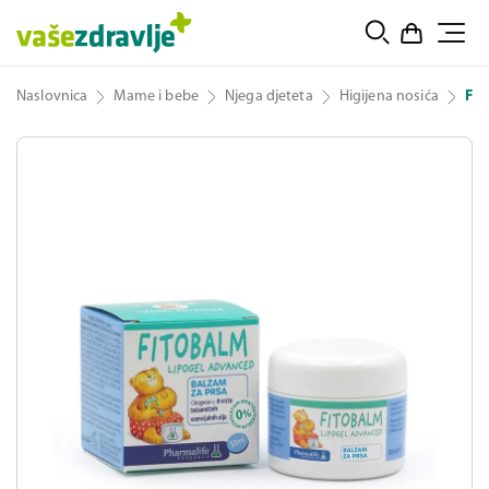
Naslovnica
Mame i bebe
Njega djeteta
Higijena nosića
Fit