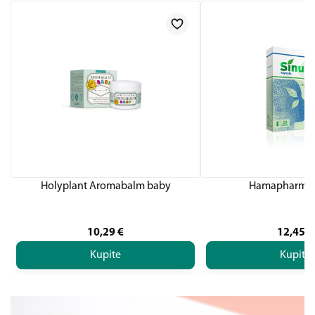
Holyplant Aromabalm baby
Hamapharm Si
10,29
€
12,45
€
Kupite
Kupite