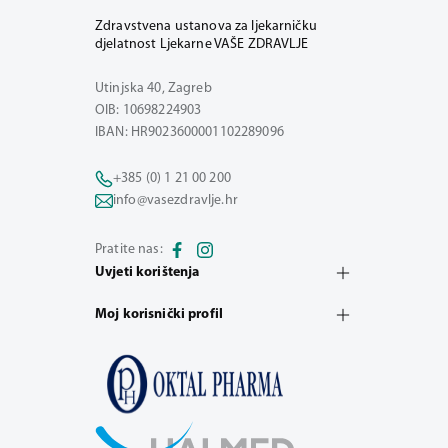
Zdravstvena ustanova za ljekarničku
djelatnost Ljekarne VAŠE ZDRAVLJE
Utinjska 40, Zagreb
OIB: 10698224903
IBAN: HR9023600001102289096
+385 (0) 1 21 00 200
info@vasezdravlje.hr
Pratite nas:
Uvjeti korištenja
Moj korisnički profil