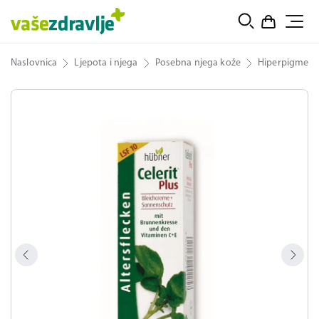
Naslovnica
Ljepota i njega
Posebna njega kože
Hiperpigmenta