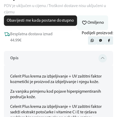
PDV je uključen u cijenu / Troškovi dostave nisu uključeni u
cijenu
Obavijesti me kada postane dostupno
Omiljeno
Podijeli proizvod:
Besplatna dostava iznad
44.99€
Opis
Celerit Plus krema za izbjeljivanje + UV zaštitni faktor
kozmetički je proizvod za izbjeljivanje i njegu kože.
Za vanjsku primjenu kod pojave hiperpigmentiranih
područja kože.
Celerit Plus krema za izbjeljivanje + UV zaštitni faktor
sadrži ekstrakt potočarke i vitamine C i E te rješava