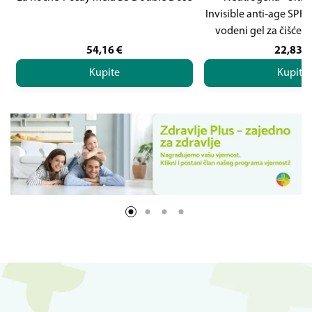
Invisible anti-age SPF5
vodeni gel za čišćenj
54,16
€
22,83
€
Kupite
Kupite