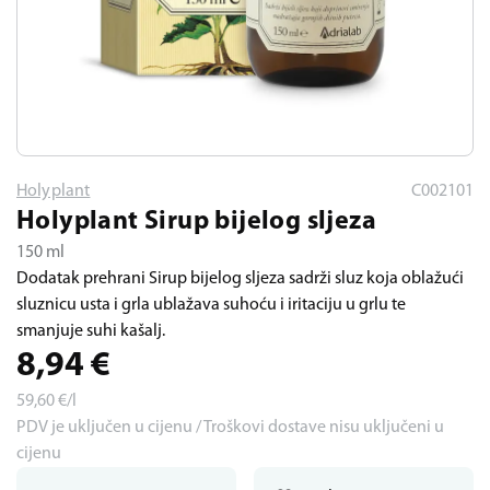
Holyplant
C002101
Holyplant Sirup bijelog sljeza
150 ml
Dodatak prehrani Sirup bijelog sljeza sadrži sluz koja oblažući
sluznicu usta i grla ublažava suhoću i iritaciju u grlu te
smanjuje suhi kašalj.
8,94
€
59,60
€/l
PDV je uključen u cijenu / Troškovi dostave nisu uključeni u
cijenu