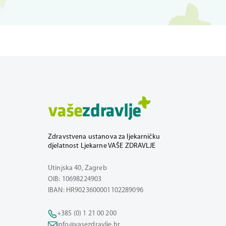
Zdravstvena ustanova za ljekarničku
djelatnost Ljekarne VAŠE ZDRAVLJE
Utinjska 40, Zagreb
OIB: 10698224903
IBAN: HR9023600001102289096
+385 (0) 1 21 00 200
info@vasezdravlje.hr