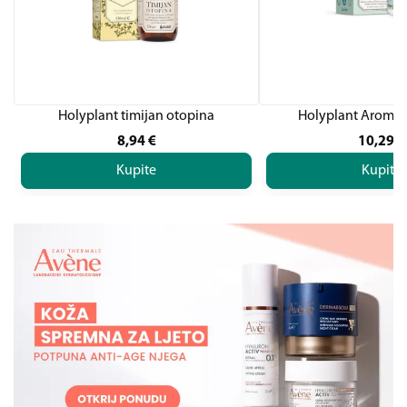
Holyplant timijan otopina
Holyplant Aroma
8,94
€
10,29
€
Kupite
Kupite