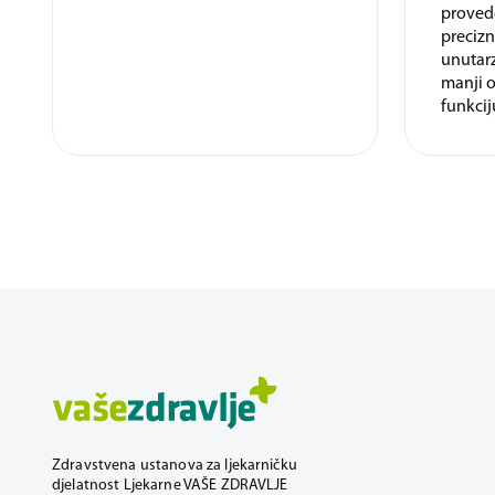
provede
precizn
unutarz
manji o
funkcij
Zdravstvena ustanova za ljekarničku
djelatnost Ljekarne VAŠE ZDRAVLJE