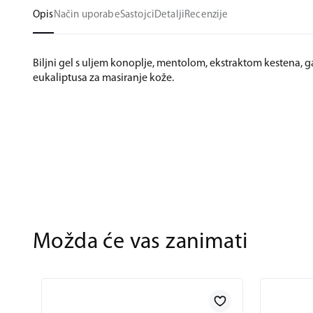
Opis
Način uporabe
Sastojci
Detalji
Recenzije
Biljni gel s uljem konoplje, mentolom, ekstraktom kestena, g
eukaliptusa za masiranje kože.
Možda će vas zanimati