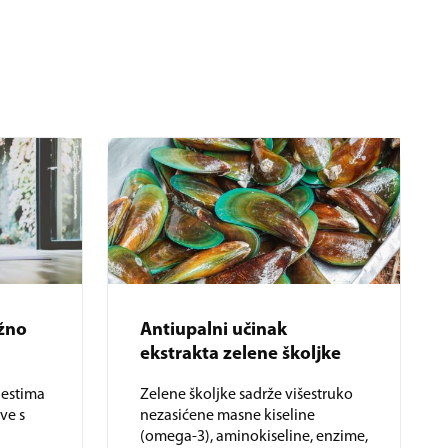
ažno
Antiupalni učinak
ekstrakta zelene školjke
lestima
Zelene školjke sadrže višestruko
ve s
nezasićene masne kiseline
(omega-3), aminokiseline, enzime,