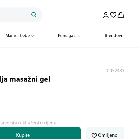
Mame i bebe
Pomagala
Brendovi
C052481
ja masažni gel
stave nisu uključeni u cijenu
Kupite
Omiljeno