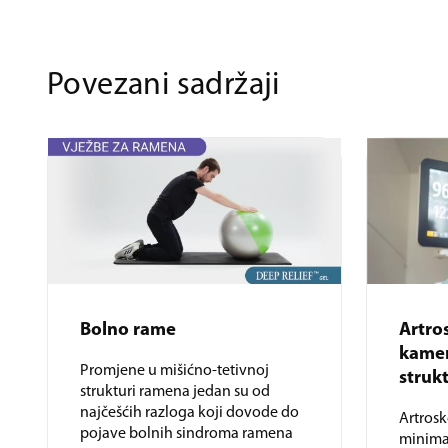
Povezani sadržaji
Bolno rame
Artro
kamer
Promjene u mišićno-tetivnoj
struk
strukturi ramena jedan su od
najčešćih razloga koji dovode do
Artros
pojave bolnih sindroma ramena
minima