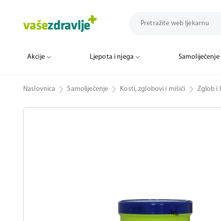
Akcije
Ljepota i njega
Samoliječenje
Naslovnica
Samoliječenje
Kosti, zglobovi i mišići
Zglob i 