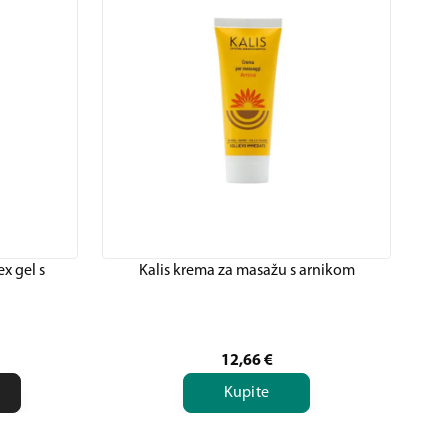
x gel s
Kalis krema za masažu s arnikom
12,66
€
Kupite