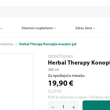
Vitamini i suplementi
Zdrav život
hrskavica
Herbal Therapy Konoplja masažni gel
Herbal Therapy
Herbal Therapy Konopl
380 ml
Za opuštajuću masažu.
19,90
€
52,37
€/l
PDV je uključen u cijenu / Troškovi do