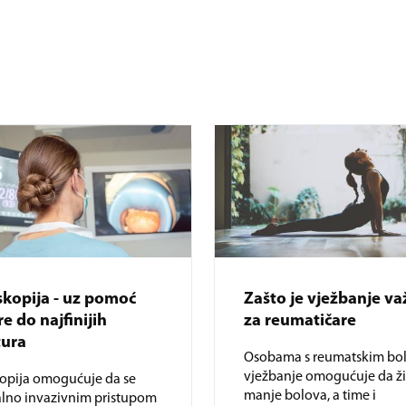
skopija - uz pomoć
Zašto je vježbanje v
e do najfinijih
za reumatičare
tura
Osobama s reumatskim bo
vježbanje omogućuje da ži
kopija omogućuje da se
manje bolova, a time i
lno invazivnim pristupom