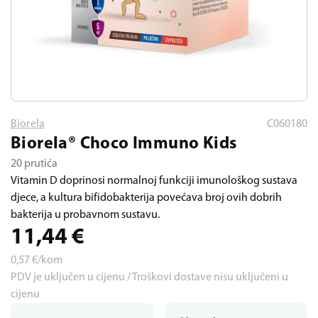
Biorela
C060180
Biorela® Choco Immuno Kids
20 prutića
Vitamin D doprinosi normalnoj funkciji imunološkog sustava
djece, a kultura bifidobakterija povećava broj ovih dobrih
bakterija u probavnom sustavu.
11,44
€
0,57
€/kom
PDV je uključen u cijenu / Troškovi dostave nisu uključeni u
cijenu