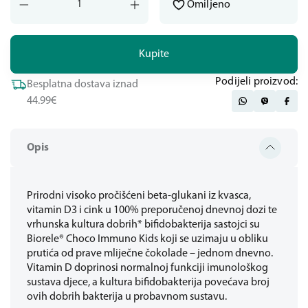
Omiljeno
Kupite
Podijeli proizvod:
Besplatna dostava iznad
44.99€
Opis
Prirodni visoko pročišćeni beta-glukani iz kvasca,
vitamin D3 i cink u 100% preporučenoj dnevnoj dozi te
vrhunska kultura dobrih* bifidobakterija sastojci su
Biorele® Choco Immuno Kids koji se uzimaju u obliku
prutića od prave mliječne čokolade – jednom dnevno.
Vitamin D doprinosi normalnoj funkciji imunološkog
sustava djece, a kultura bifidobakterija povećava broj
ovih dobrih bakterija u probavnom sustavu.