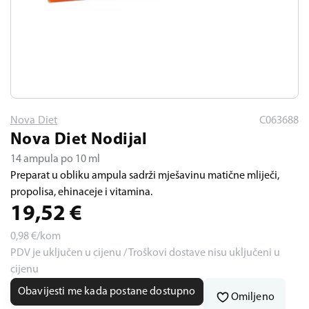
Nova Diet
C063688
Nova Diet Nodijal
14 ampula po 10 ml
Preparat u obliku ampula sadrži mješavinu matične mliječi,
propolisa, ehinaceje i vitamina.
19,52
€
0,98
€/kom
PDV je uključen u cijenu / Troškovi dostave nisu uključeni u
cijenu
Obavijesti me kada postane dostupno
Omiljeno