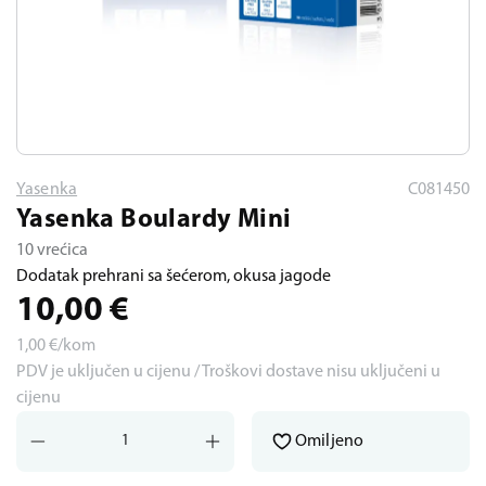
Yasenka
C081450
Yasenka Boulardy Mini
10 vrećica
Dodatak prehrani sa šećerom, okusa jagode
10,00
€
1,00
€/kom
PDV je uključen u cijenu / Troškovi dostave nisu uključeni u
cijenu
Omiljeno