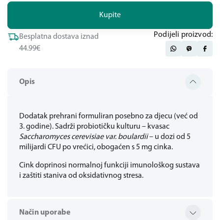
Kupite
Podijeli proizvod:
Besplatna dostava iznad
44.99€
Opis
Dodatak prehrani formuliran posebno za djecu (već od
3. godine). Sadrži probiotičku kulturu – kvasac
Saccharomyces cerevisiae var. boulardii
– u dozi od 5
milijardi CFU po vrećici, obogaćen s 5 mg cinka.
Cink doprinosi normalnoj funkciji imunološkog sustava
i zaštiti staniva od oksidativnog stresa.
Način uporabe