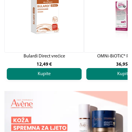
Bulardi Direct vrećice
OMNi-BiOTiC® PA
12,49
€
36,95
€
Kupite
Kupite