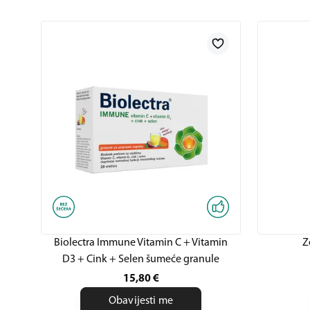
Biolectra Immune Vitamin C + Vitamin
Z
D3 + Cink + Selen šumeće granule
15,80
€
Obavijesti me