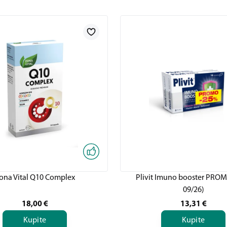
ona Vital Q10 Complex
Plivit Imuno booster PRO
09/26)
18,00
€
13,31
€
Kupite
Kupite