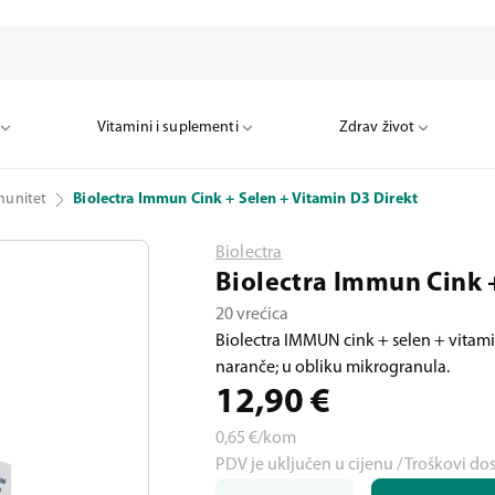
Vitamini i suplementi
Zdrav život
munitet
Biolectra Immun Cink + Selen + Vitamin D3 Direkt
Biolectra
Biolectra Immun Cink 
20 vrećica
Biolectra IMMUN cink + selen + vitami
naranče; u obliku mikrogranula.
12,90
€
0,65
€/kom
PDV je uključen u cijenu / Troškovi do