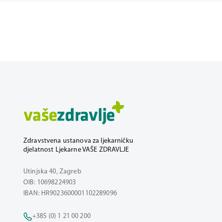
Zdravstvena ustanova za ljekarničku
djelatnost Ljekarne VAŠE ZDRAVLJE
Utinjska 40, Zagreb
OIB: 10698224903
IBAN: HR9023600001102289096
+385 (0) 1 21 00 200