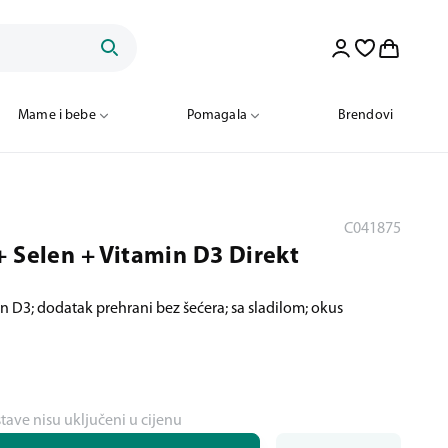
Mame i bebe
Pomagala
Brendovi
C041875
+ Selen + Vitamin D3 Direkt
n D3; dodatak prehrani bez šećera; sa sladilom; okus
stave nisu uključeni u cijenu