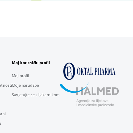
Moj korisnički profil
Moj profil
vatnosti
Moje narudžbe
Savjetujte se s ljekarnikom
arni
e