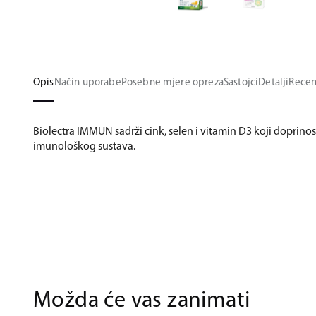
Opis
Način uporabe
Posebne mjere opreza
Sastojci
Detalji
Recen
Biolectra IMMUN sadrži cink, selen i vitamin D3 koji doprino
imunološkog sustava.
Možda će vas zanimati