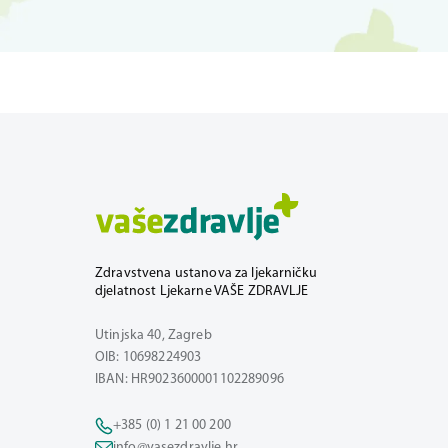
Zdravstvena ustanova za ljekarničku
djelatnost Ljekarne VAŠE ZDRAVLJE
Utinjska 40, Zagreb
OIB: 10698224903
IBAN: HR9023600001102289096
+385 (0) 1 21 00 200
info@vasezdravlje.hr