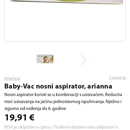
Arianna
C049418
Baby-Vac nosni aspirator, arianna
Nosni aspirator koristi se u kombinaciji s usisivačem. Reducira
moć usisavanja na jačinu jednostavnog ispuhivanja. Nježno i
sigurno od rođenja do 6. godine
19,91
€
PDV je uključen u cijenu / Troškovi dostave nisu uključeni u