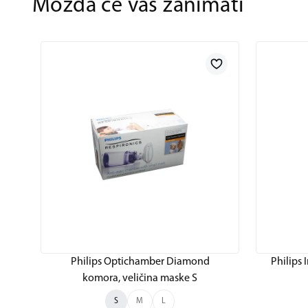
Možda će vas zanimati
Philips Optichamber Diamond
Philips
komora, veličina maske S
S
M
L