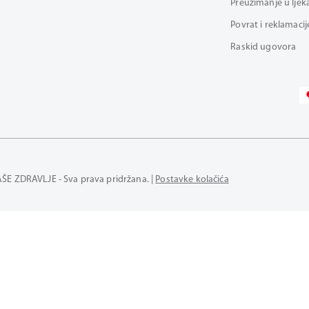
Preuzimanje u ljek
Povrat i reklamacij
Raskid ugovora
AŠE ZDRAVLJE - Sva prava pridržana. |
Postavke kolačića