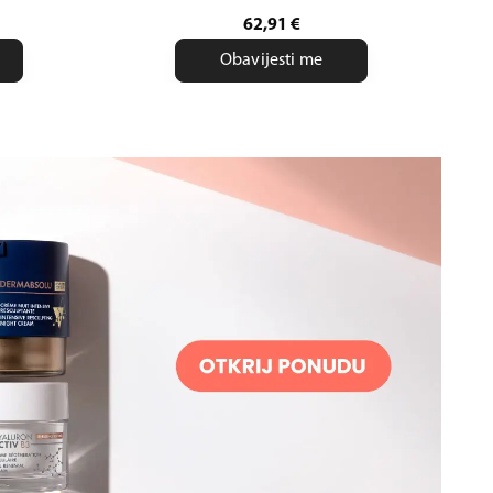
62,91
€
Obavijesti me