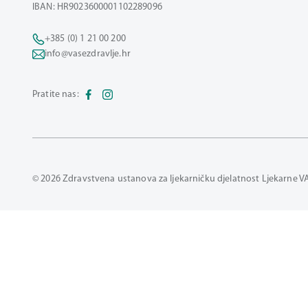
IBAN: HR9023600001102289096
+385 (0) 1 21 00 200
info@vasezdravlje.hr
Pratite nas:
© 2026 Zdravstvena ustanova za ljekarničku djelatnost Ljekarne V