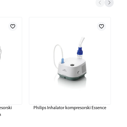
esorski
Philips Inhalator kompresorski Essence
P
n