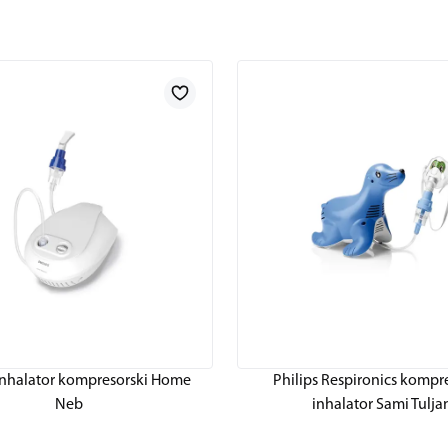
 Inhalator kompresorski Home
Philips Respironics kompr
Neb
inhalator Sami Tulja