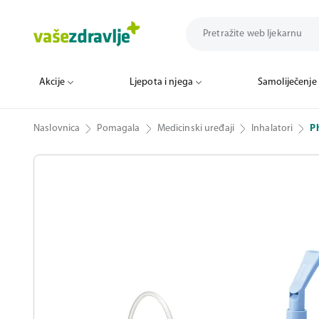
Akcije
Ljepota i njega
Samoliječenje
Naslovnica
Pomagala
Medicinski uređaji
Inhalatori
P