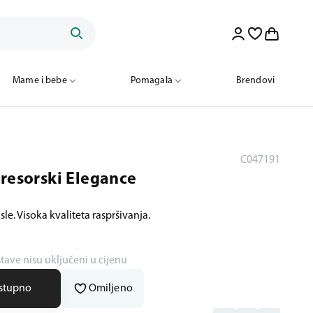
Mame i bebe
Pomagala
Brendovi
C047191
presorski Elegance
le. Visoka kvaliteta raspršivanja.
stave nisu uključeni u cijenu
ostupno
Omiljeno