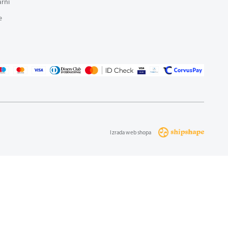
arni
e
Izrada web shopa