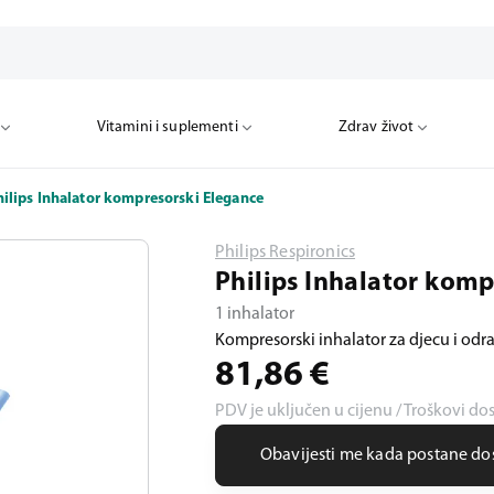
Vitamini i suplementi
Zdrav život
hilips Inhalator kompresorski Elegance
Philips Respironics
Philips Inhalator kom
1 inhalator
Kompresorski inhalator za djecu i odras
81,86
€
PDV je uključen u cijenu / Troškovi do
Obavijesti me kada postane d