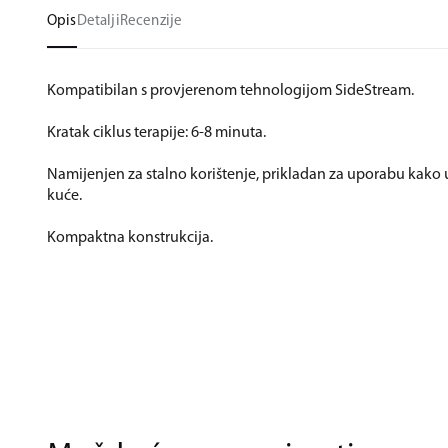
Opis
Detalji
Recenzije
Kompatibilan s provjerenom tehnologijom SideStream.
Kratak ciklus terapije: 6-8 minuta.
Namijenjen za stalno korištenje, prikladan za uporabu kako u
kuće.
Kompaktna konstrukcija.