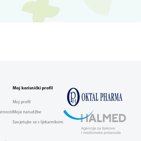
Moj korisnički profil
Moj profil
vatnosti
Moje narudžbe
Savjetujte se s ljekarnikom