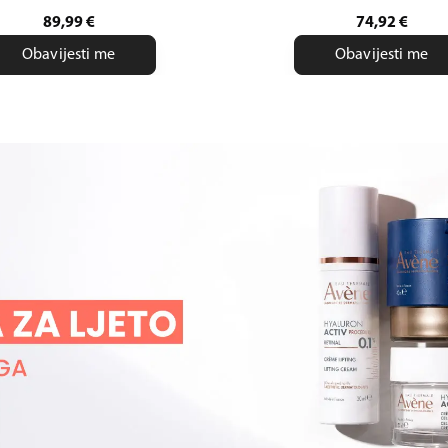
89,99
€
74,92
€
Obavijesti me
Obavijesti me