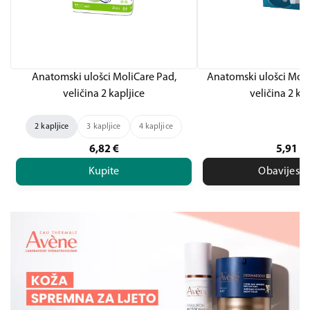
Anatomski ulošci MoliCare Pad,
Anatomski ulošci Mol
veličina 2 kapljice
veličina 2 kap
2 kapljice
3 kapljice
4 kapljice
6,82
€
5,91
€
Kupite
Obavijesti