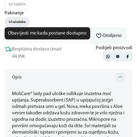
4,5 kapljice
Pakiranje
14 uložaka
Obavijesti me kada postane dostupno
Omiljeno
Podijeli proizvod:
Besplatna dostava iznad
44.99€
Opis
MoliCare® lady pad uloške odlikuje izuzetna moć
upijanja. Superabsorbent (SAP) u upijajućoj jezgri
odmah pretvara urin u gel. Nova, meka površina s Aloe
verom također održava kožu zdravom te je vrlo nježna i
ugodna na dodir, izuzetno prozračna. Mikropore na
površini omogućavaju koži da diše. Svi materijali su
dermatološki ispitani i primjerni su za osjetljivu kožu,