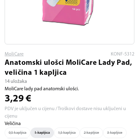
MoliCare
KONF-5312
Anatomski ulošci MoliCare Lady Pad,
veličina 1 kapljica
14 uložaka
MoliCare lady pad anatomski ulošci.
3,29
€
PDV je uključen u cijenu / Troškovi dostave nisu uključeni u
cijenu
Veličina
0,5 kapljica
1 kapljica
1,5 kapljica
2 kapljice
3 kapljice