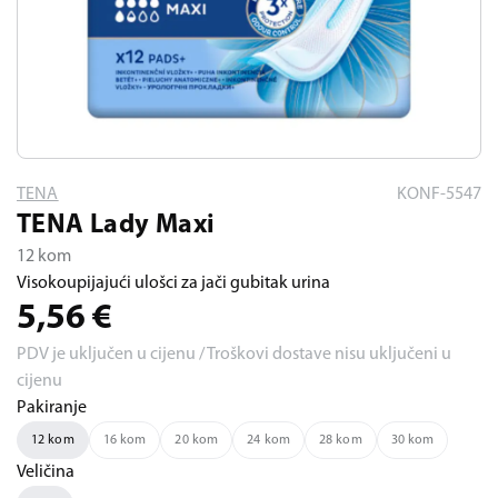
TENA
KONF-5547
TENA Lady Maxi
12 kom
Visokoupijajući ulošci za jači gubitak urina
5,56
€
PDV je uključen u cijenu / Troškovi dostave nisu uključeni u
cijenu
Pakiranje
12 kom
16 kom
20 kom
24 kom
28 kom
30 kom
Veličina