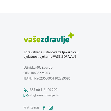
Zdravstvena ustanova za ljekarničku
djelatnost Ljekarne VAŠE ZDRAVLJE
Utinjska 40, Zagreb
OIB: 10698224903
IBAN: HR9023600001102289096
+385 (0) 1 21 00 200
info@vasezdravlje.hr
Pratite nas: