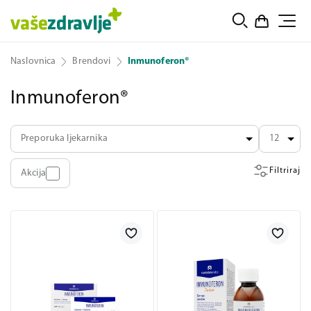
Naslovnica
Brendovi
Inmunoferon®
Inmunoferon®
Preporuka ljekarnika
12
Filtriraj
Akcija