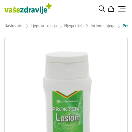
Naslovnica
Ljepota i njega
Njega tijela
Intimna njega
Prok