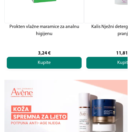
Prokten vlažne maramice za analnu
Kalis Nježni deterge
higijenu
pranje
3,24
€
11,81
€
Kupite
Kupite