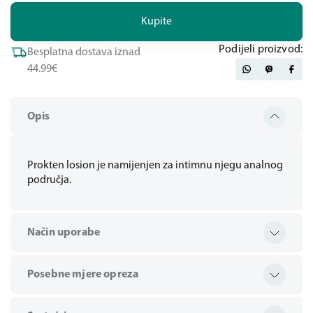
Kupite
Podijeli proizvod:
Besplatna dostava iznad
44.99€
Opis
Prokten losion je namijenjen za intimnu njegu analnog
područja.
Način uporabe
Posebne mjere opreza