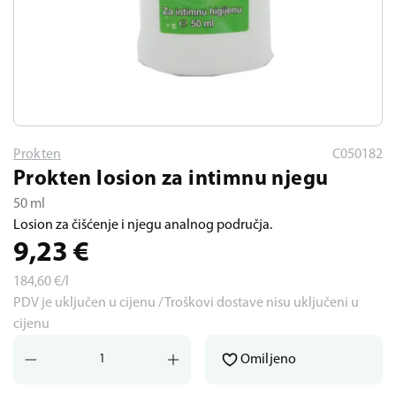
Prokten
C050182
Prokten losion za intimnu njegu
50 ml
Losion za čišćenje i njegu analnog područja.
9,23
€
184,60
€/l
PDV je uključen u cijenu / Troškovi dostave nisu uključeni u
cijenu
Omiljeno