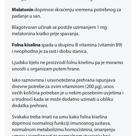
Melatonin
doprinosi skraćenju vremena potrebnog za
padanje u san.
Blagotvoran učinak se postiže uzimanjem 1 mg
melatonina kratko prije spavanja.
Folna kiselina
spada u skupinu B vitamina (vitamin B9)
i neophodna je za rast i diobu stanica.
Ljudsko tijelo ne proizvodi folnu kiselinu pa je moramo
unositi u organizam putem hrane.
Iako raznovrsna i uravnotežena prehrana ispunjava
dnevne potrebe za ovim vitaminom (200 µg), unos
većih količina potreban je u nekim posebnim uvjetima i
u trudnoći kada se može dodatno uzimati u obliku
dodatka prehrani.
Svakako treba imati na umu kako folna kiselina
doprinosi normalnoj funkciji imunosnog sustava,
normalnom metabolizmu homocisteina, smanjenju