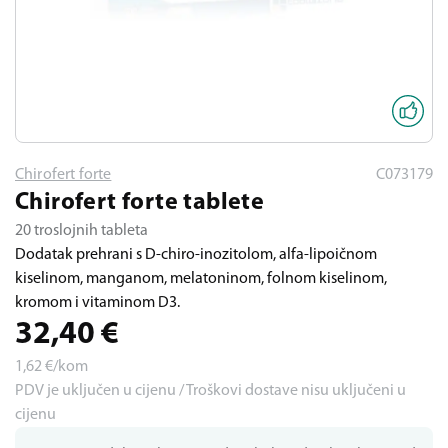
Chirofert forte
C073179
Chirofert forte tablete
20 troslojnih tableta
Dodatak prehrani s D-chiro-inozitolom, alfa-lipoičnom
kiselinom, manganom, melatoninom, folnom kiselinom,
kromom i vitaminom D3.
32,40
€
1,62
€/kom
PDV je uključen u cijenu / Troškovi dostave nisu uključeni u
cijenu