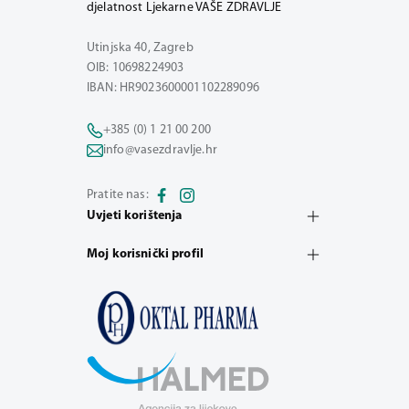
djelatnost Ljekarne VAŠE ZDRAVLJE
Utinjska 40, Zagreb
OIB: 10698224903
IBAN: HR9023600001102289096
+385 (0) 1 21 00 200
info@vasezdravlje.hr
Pratite nas:
Uvjeti korištenja
Moj korisnički profil