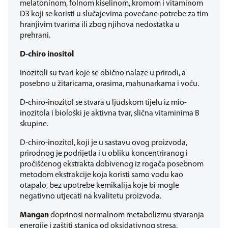
melatoninom, folnom kiselinom, kromom i vitaminom
D3 koji se koristi u slučajevima povećane potrebe za tim
hranjivim tvarima ili zbog njihova nedostatka u
prehrani.
D-chiro inositol
Inozitoli su tvari koje se obično nalaze u prirodi, a
posebno u žitaricama, orasima, mahunarkama i voću.
D-chiro-inozitol se stvara u ljudskom tijelu iz mio-
inozitola i biološki je aktivna tvar, slična vitaminima B
skupine.
D-chiro-inozitol, koji je u sastavu ovog proizvoda,
prirodnog je podrijetla i u obliku koncentriranog i
pročišćenog ekstrakta dobivenog iz rogača posebnom
metodom ekstrakcije koja koristi samo vodu kao
otapalo, bez upotrebe kemikalija koje bi mogle
negativno utjecati na kvalitetu proizvoda.
Mangan
doprinosi normalnom metabolizmu stvaranja
energije i zaštiti stanica od oksidativnog stresa.