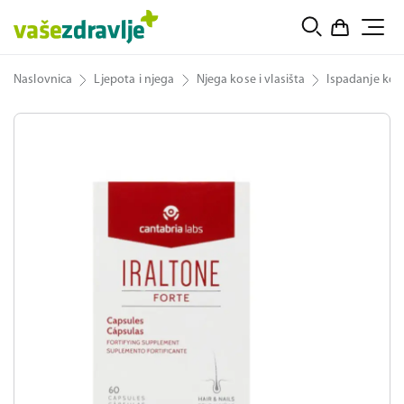
Naslovnica
Ljepota i njega
Njega kose i vlasišta
Ispadanje kos