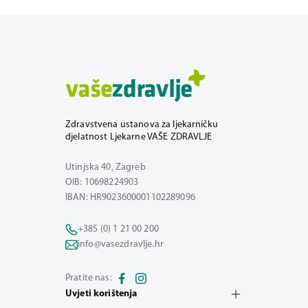
Zdravstvena ustanova za ljekarničku
djelatnost Ljekarne VAŠE ZDRAVLJE
Utinjska 40, Zagreb
OIB: 10698224903
IBAN: HR9023600001102289096
+385 (0) 1 21 00 200
info@vasezdravlje.hr
Pratite nas:
Uvjeti korištenja