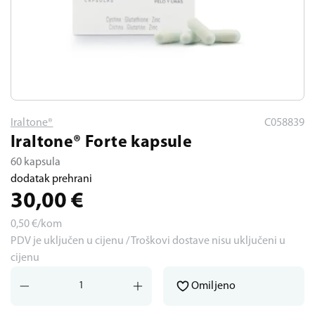
Iraltone®
C058839
Iraltone® Forte kapsule
60 kapsula
dodatak prehrani
30,00
€
0,50
€/kom
PDV je uključen u cijenu / Troškovi dostave nisu uključeni u
cijenu
Omiljeno