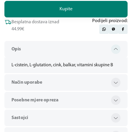
Kupite
Podijeli proizvod:
Besplatna dostava iznad
44.99€
Opis
L-cistein, L-glutation, cink, balkar, vitamini skupine B
Način uporabe
Posebne mjere opreza
Sastojci