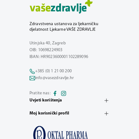
Zdravstvena ustanova za ljekarničku
djelatnost Ljekarne VAŠE ZDRAVLJE
Utinjska 40, Zagreb
OIB: 10698224903
IBAN: HR9023600001102289096
+385 (0) 1 21 00 200
info@vasezdravlje.hr
Pratite nas:
Uvjeti korištenja
Moj korisnički profil