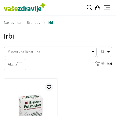
Naslovnica
Brendovi
Irbi
Irbi
Preporuka ljekarnika
12
Filtriraj
Akcija