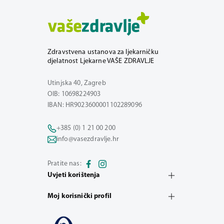
Zdravstvena ustanova za ljekarničku
djelatnost Ljekarne VAŠE ZDRAVLJE
Utinjska 40, Zagreb
OIB: 10698224903
IBAN: HR9023600001102289096
+385 (0) 1 21 00 200
info@vasezdravlje.hr
Pratite nas:
Uvjeti korištenja
Moj korisnički profil