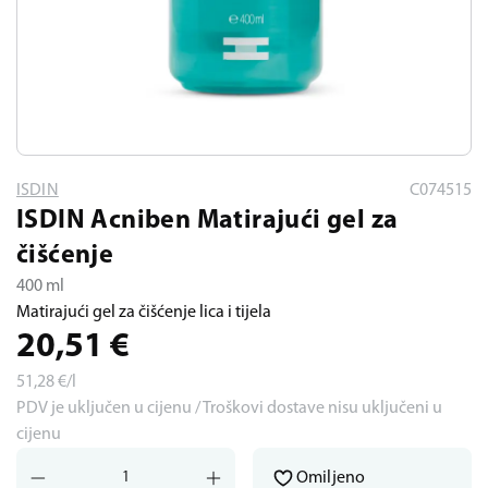
ISDIN
C074515
ISDIN Acniben Matirajući gel za
čišćenje
400 ml
Matirajući gel za čišćenje lica i tijela
20,51
€
51,28
€/l
PDV je uključen u cijenu / Troškovi dostave nisu uključeni u
cijenu
Omiljeno