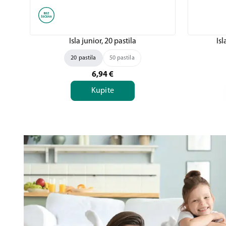
Isla junior, 20 pastila
Isl
20 pastila
50 pastila
6,94
€
Kupite