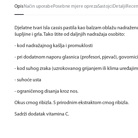
Opis
Način uporabe
Posebne mjere opreza
Sastojci
Detalji
Recen
Djelatne tvari Isla cassis pastila kao balzam oblažu nadražen
šupljine i grla. Tako štite od daljnjih nadražaja osobito:
- kod nadražajnog kašlja i promuklosti
- pri dodatnom naporu glasnica (profesori, pjevači, govornici
- kod suhog zraka (uzrokovanog grijanjem ili klima uređajim
- suhoće usta
- ograničenog disanja kroz nos.
Okus crnog ribizla. S prirodnim ekstraktom crnog ribizla.
Sadrži dodatak vitamina C.