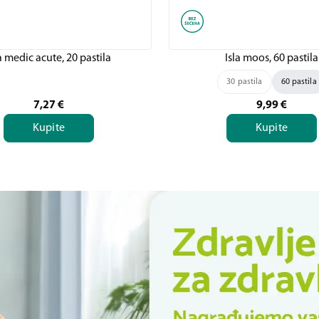
a medic acute, 20 pastila
Isla moos, 60 pastila
30 pastila
60 pastila
7,27
€
9,99
€
Kupite
Kupite