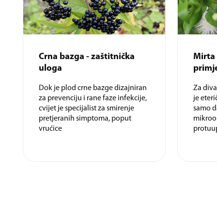
Crna bazga - zaštitnička
Mirta 
uloga
primj
Dok je plod crne bazge dizajniran
Za diva
za prevenciju i rane faze infekcije,
je eteri
cvijet je specijalist za smirenje
samo da
pretjeranih simptoma, poput
mikroo
vrućice
protuu