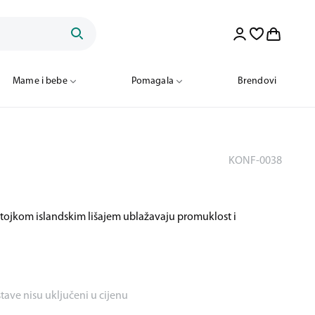
Mame i bebe
Pomagala
Brendovi
KONF-0038
sastojkom islandskim lišajem ublažavaju promuklost i
stave nisu uključeni u cijenu