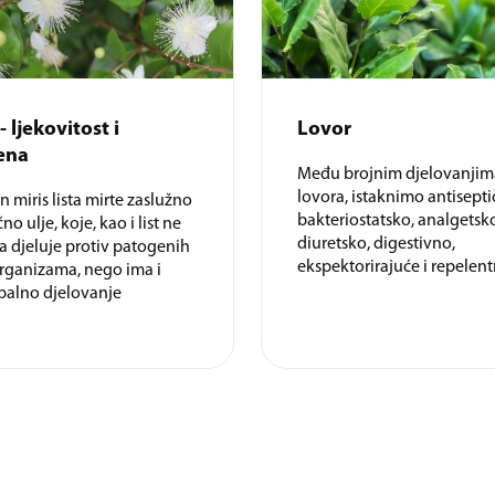
- ljekovitost i
Lovor
ena
Među brojnim djelovanjim
lovora, istaknimo antisepti
n miris lista mirte zaslužno
bakteriostatsko, analgetsk
čno ulje, koje, kao i list ne
diuretsko, digestivno,
 djeluje protiv patogenih
ekspektorirajuće i repelen
rganizama, nego ima i
palno djelovanje