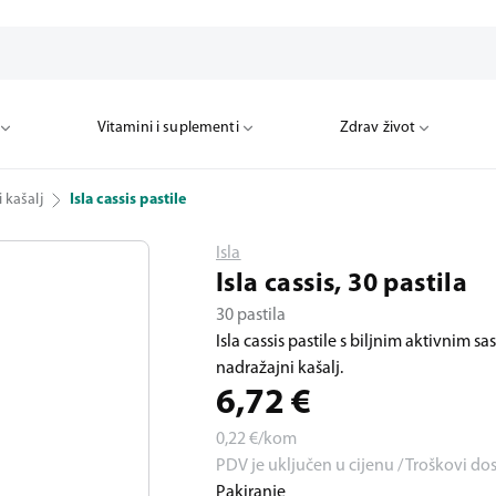
Vitamini i suplementi
Zdrav život
i kašalj
Isla cassis pastile
Isla
Isla cassis, 30 pastila
30 pastila
Isla cassis pastile s biljnim aktivnim 
nadražajni kašalj.
6,72
€
0,22
€/kom
PDV je uključen u cijenu / Troškovi do
Pakiranje