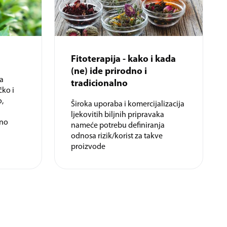
Fitoterapija - kako i kada
(ne) ide prirodno i
a
tradicionalno
čko i
o,
Široka uporaba i komercijalizacija
ljekovitih biljnih pripravaka
tno
nameće potrebu definiranja
odnosa rizik/korist za takve
proizvode