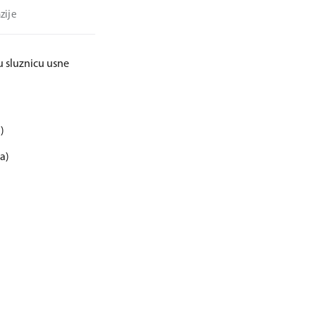
zije
u sluznicu usne
)
a)