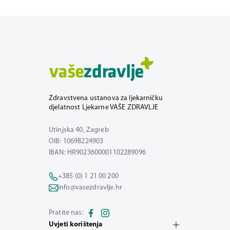
Zdravstvena ustanova za ljekarničku
djelatnost Ljekarne VAŠE ZDRAVLJE
Utinjska 40, Zagreb
OIB: 10698224903
IBAN: HR9023600001102289096
+385 (0) 1 21 00 200
info@vasezdravlje.hr
Pratite nas:
Uvjeti korištenja