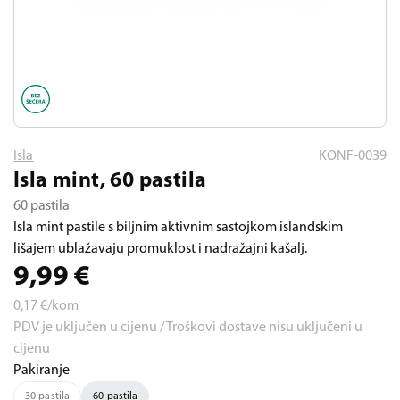
Isla
KONF-0039
Isla mint, 60 pastila
60 pastila
Isla mint pastile s biljnim aktivnim sastojkom islandskim
lišajem ublažavaju promuklost i nadražajni kašalj.
9,99
€
0,17
€/kom
PDV je uključen u cijenu / Troškovi dostave nisu uključeni u
cijenu
Pakiranje
30 pastila
60 pastila