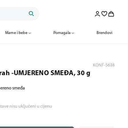
Mame i bebe
Pomagala
Brendovi
KONF-5638
rah -UMJERENO SMEĐA, 30 g
mjereno smeđa
stave nisu uključeni u cijenu