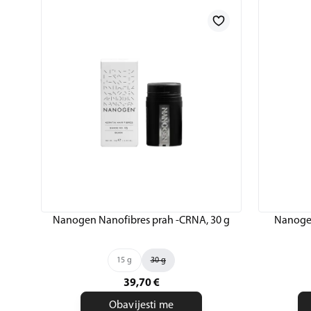
Nanogen Nanofibres prah -CRNA, 30 g
Nanogen
15 g
30 g
39,70
€
Obavijesti me