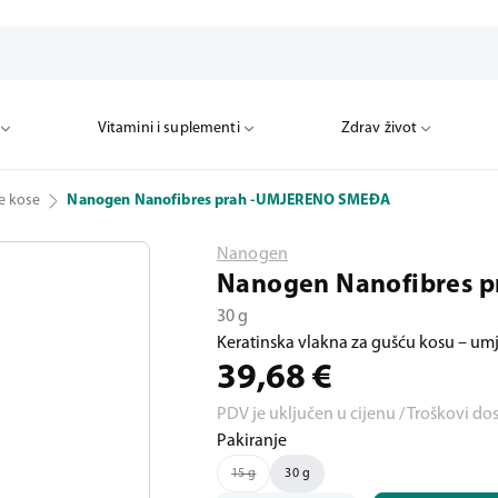
Vitamini i suplementi
Zdrav život
e kose
Nanogen Nanofibres prah -UMJERENO SMEĐA
Nanogen
Nanogen Nanofibres p
30 g
Keratinska vlakna za gušću kosu – u
39,68
€
PDV je uključen u cijenu / Troškovi do
Pakiranje
15 g
30 g