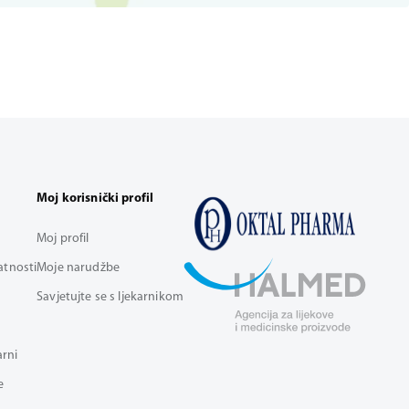
Moj korisnički profil
Moj profil
vatnosti
Moje narudžbe
Savjetujte se s ljekarnikom
arni
e