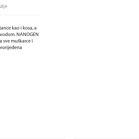
zije
ance kao i kosa, a
m i vodom. NANOGEN
za sve muškarce i
 prorijeđena