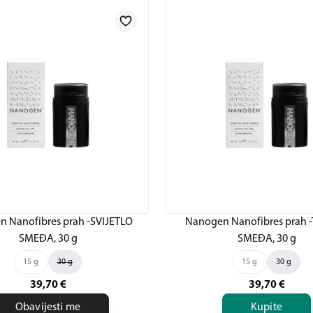
 Nanofibres prah -SVIJETLO
Nanogen Nanofibres prah
SMEĐA, 30 g
SMEĐA, 30 g
15 g
30 g
15 g
30 g
39,70
€
39,70
€
Obavijesti me
Kupite