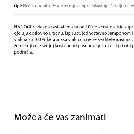
Opis
Način uporabe
Posebne mjere opreza
Sastojci
Detalji
Recen
NANOGEN vlakna sastavljena su od 100 % keratina, iste supst
djeluju doslovno u trenu. Ispiru se jednostavno šampono
vlakna su 100 % keratinska vlakna najviše kvalitete idealna 
žene koji žele svojoj kosi dodati posebnu gustoću ili prikriti
područja.
Možda će vas zanimati