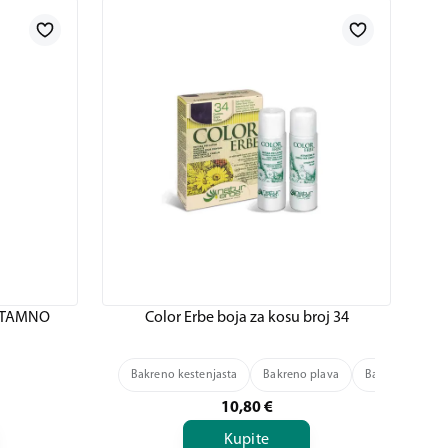
 -TAMNO
Color Erbe boja za kosu broj 34
Bakreno kestenjasta
Bakreno plava
Bakreno zlatno
10,80
€
Kupite