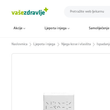
Akcije
Ljepota i njega
Samoliječenje
Naslovnica
Ljepota i njega
Njega kose i vlasišta
Ispadanj