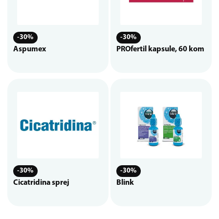
-30%
-30%
Aspumex
PROfertil kapsule, 60 kom
-30%
-30%
Cicatridina sprej
Blink