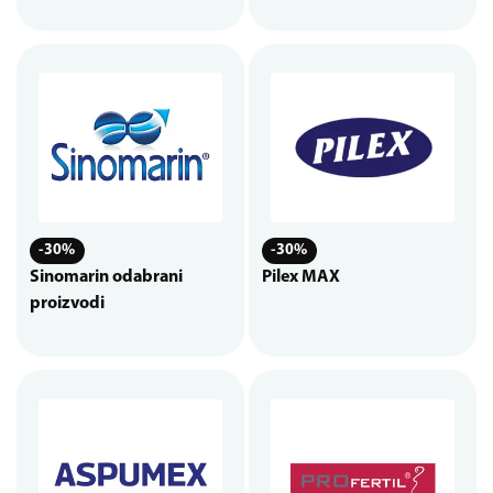
-30%
-30%
Sinomarin odabrani
Pilex MAX
proizvodi