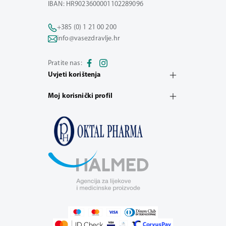
IBAN: HR9023600001102289096
+385 (0) 1 21 00 200
info@vasezdravlje.hr
Pratite nas:
Uvjeti korištenja
Moj korisnički profil