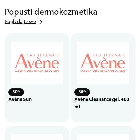
Popusti dermokozmetika
Pogledajte sve
-30%
-30%
Avène Sun
Avène Cleanance gel, 400
ml