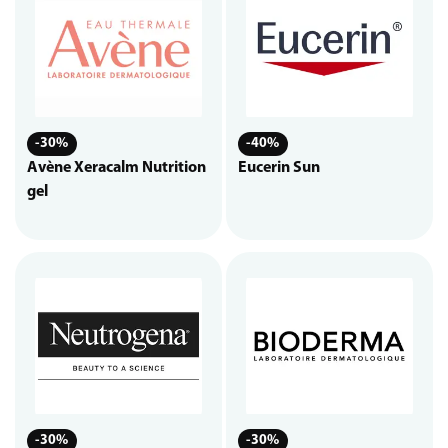
-30%
-40%
Avène Xeracalm Nutrition
Eucerin Sun
gel
-30%
-30%