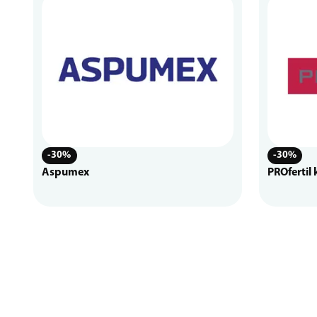
-30%
-30%
Aspumex
PROfertil