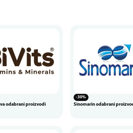
-30%
iva odabrani proizvodi
Sinomarin odabrani proizvo