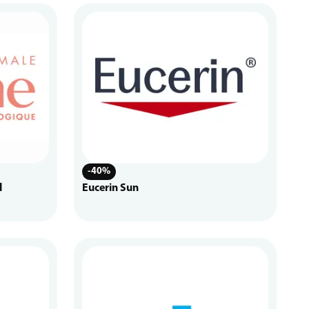
-40%
l
Eucerin Sun