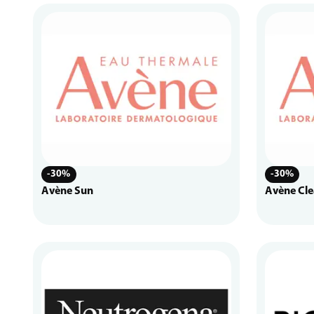
-30%
-30%
Avène Sun
Avène Cle