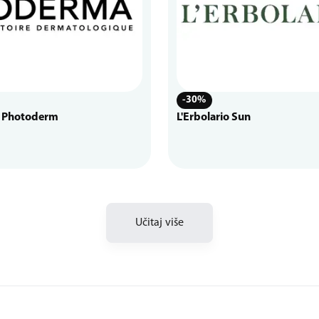
-30%
 Photoderm
L'Erbolario Sun
Učitaj više