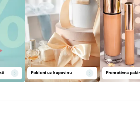
sti
Pokloni uz kupovinu
Promotivna pakir