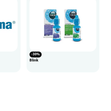
-30%
Blink