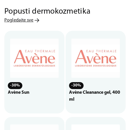
Popusti dermokozmetika
Pogledajte sve
-30%
-30%
Avène Sun
Avène Cleanance gel, 400
ml