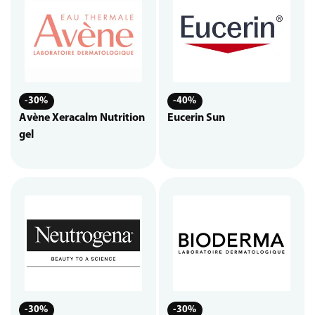
-30%
-40%
Avène Xeracalm Nutrition
Eucerin Sun
gel
-30%
-30%