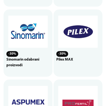
-30%
-30%
Sinomarin odabrani
Pilex MAX
proizvodi