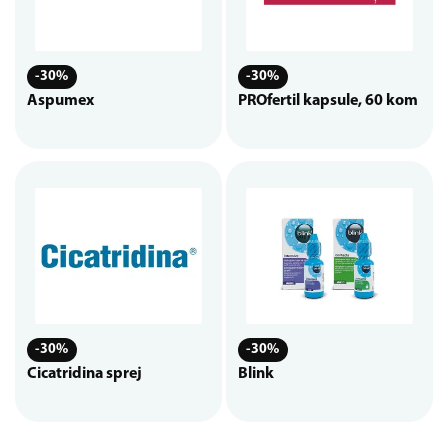
-30%
-30%
Aspumex
PROfertil kapsule, 60 kom
-30%
-30%
Cicatridina sprej
Blink