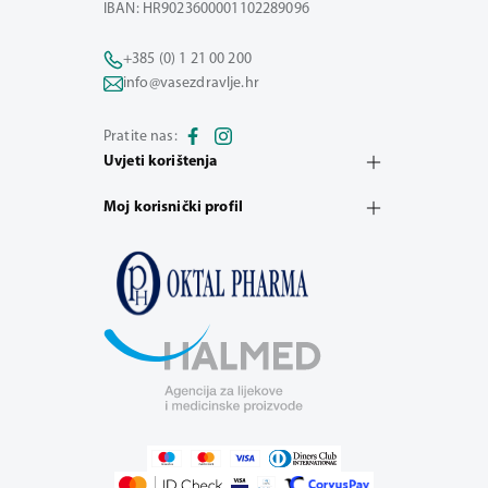
IBAN: HR9023600001102289096
+385 (0) 1 21 00 200
info@vasezdravlje.hr
Pratite nas:
Uvjeti korištenja
Moj korisnički profil