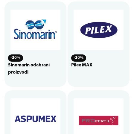
-30%
-30%
Sinomarin odabrani
Pilex MAX
proizvodi