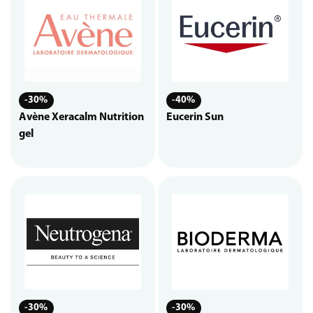
-30%
-40%
Avène Xeracalm Nutrition
Eucerin Sun
gel
-30%
-30%