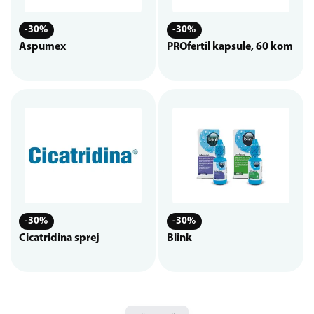
-30%
-30%
Aspumex
PROfertil kapsule, 60 kom
-30%
-30%
Cicatridina sprej
Blink