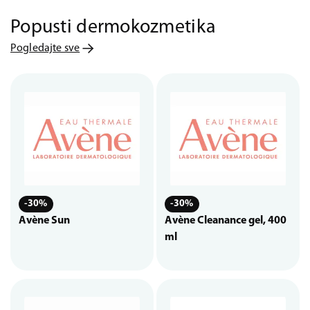
Popusti dermokozmetika
Pogledajte sve
-30%
-30%
Avène Sun
Avène Cleanance gel, 400
ml