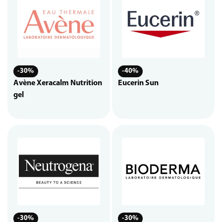
-30%
-40%
Avène Xeracalm Nutrition
Eucerin Sun
gel
-30%
-30%