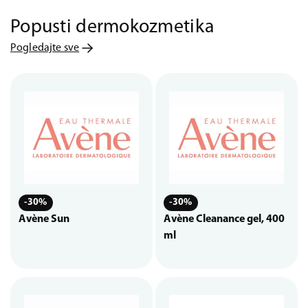
Popusti dermokozmetika
Pogledajte sve
-30%
-30%
Avène Sun
Avène Cleanance gel, 400
ml