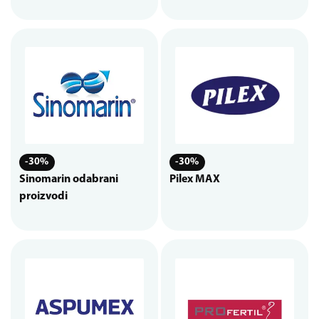
-30%
-30%
Sinomarin odabrani
Pilex MAX
proizvodi