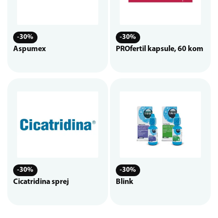
-30%
-30%
Aspumex
PROfertil kapsule, 60 kom
-30%
-30%
Cicatridina sprej
Blink