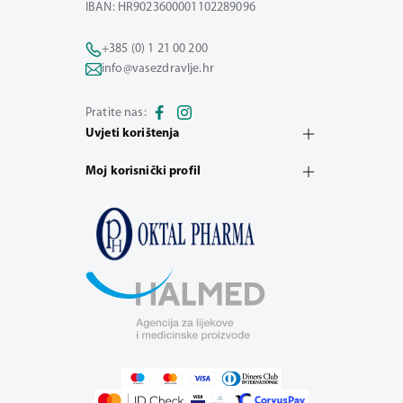
IBAN: HR9023600001102289096
+385 (0) 1 21 00 200
info@vasezdravlje.hr
Pratite nas:
Uvjeti korištenja
Moj korisnički profil