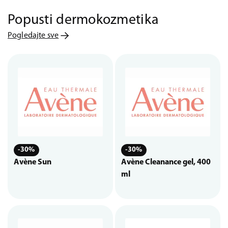
Popusti dermokozmetika
Pogledajte sve
-30%
-30%
Avène Sun
Avène Cleanance gel, 400
ml