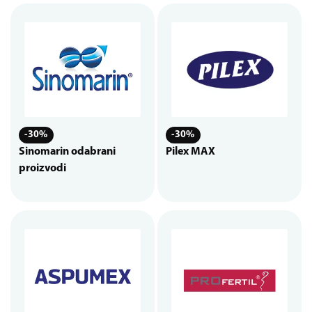
-30%
-30%
Sinomarin odabrani
Pilex MAX
proizvodi