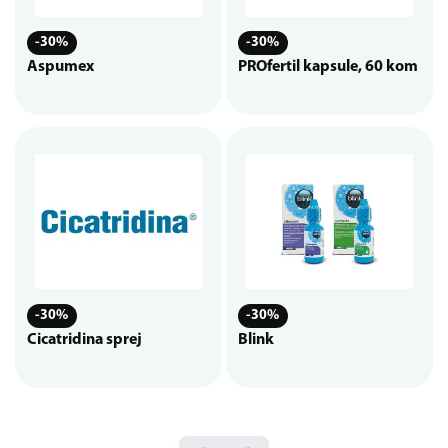
-30%
-30%
Aspumex
PROfertil kapsule, 60 kom
-30%
-30%
Cicatridina sprej
Blink