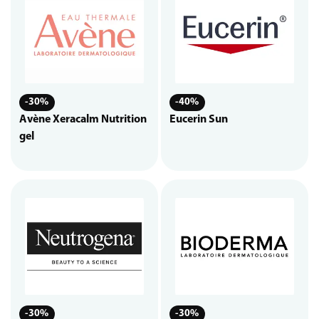
-30%
-40%
Avène Xeracalm Nutrition
Eucerin Sun
gel
-30%
-30%