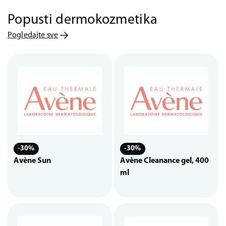
Popusti dermokozmetika
Pogledajte sve
-30%
-30%
Avène Sun
Avène Cleanance gel, 400
ml