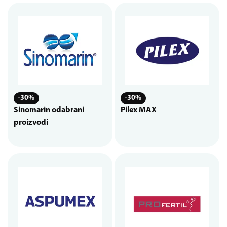
-30%
-30%
Sinomarin odabrani
Pilex MAX
proizvodi