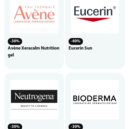
-30%
-40%
Avène Xeracalm Nutrition
Eucerin Sun
gel
-30%
-30%