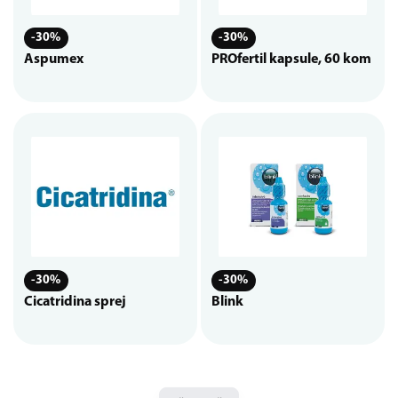
-30%
-30%
Aspumex
PROfertil kapsule, 60 kom
-30%
-30%
Cicatridina sprej
Blink