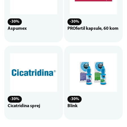
-30%
-30%
Aspumex
PROfertil kapsule, 60 kom
-30%
-30%
Cicatridina sprej
Blink