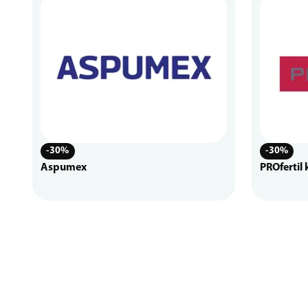
-30%
-30%
Aspumex
PROfertil