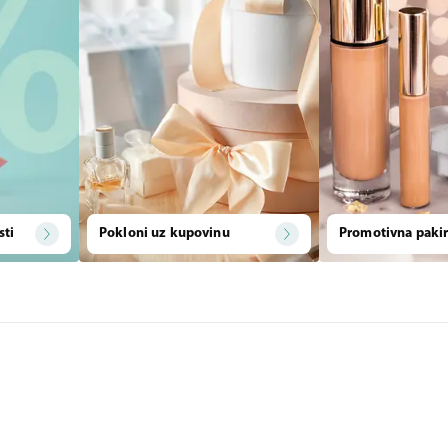
sti
Pokloni uz kupovinu
Promotivna pakir