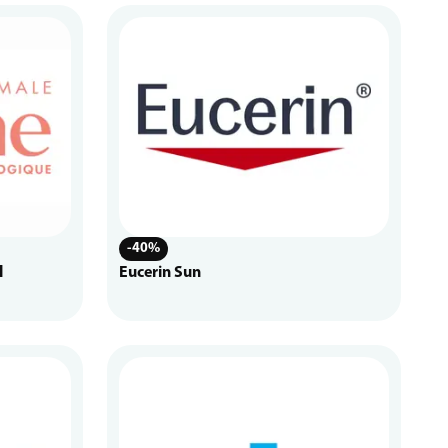
-40%
l
Eucerin Sun