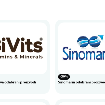
-30%
iva odabrani proizvodi
Sinomarin odabrani proizvo