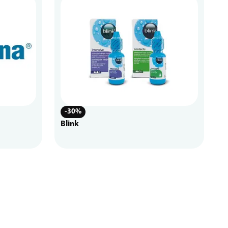
-30%
Blink