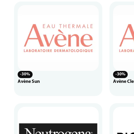
-30%
-30%
Avène Sun
Avène Cle