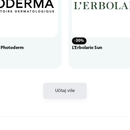
-30%
 Photoderm
L'Erbolario Sun
Učitaj više