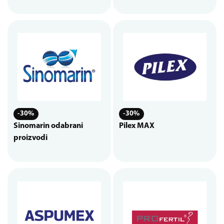
-30%
-30%
Sinomarin odabrani
Pilex MAX
proizvodi