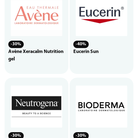
-30%
-40%
Avène Xeracalm Nutrition
Eucerin Sun
gel
-30%
-30%