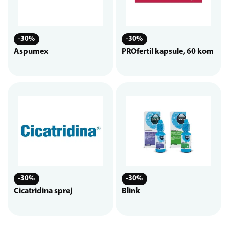
-30%
-30%
Aspumex
PROfertil kapsule, 60 kom
-30%
-30%
Cicatridina sprej
Blink