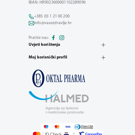
IBAN: HR9023600001102289096
+385 (0) 1 21 00 200
info@vasezdravlje.hr
Pratite nas:
Uvjeti korištenja
Moj korisnički profil