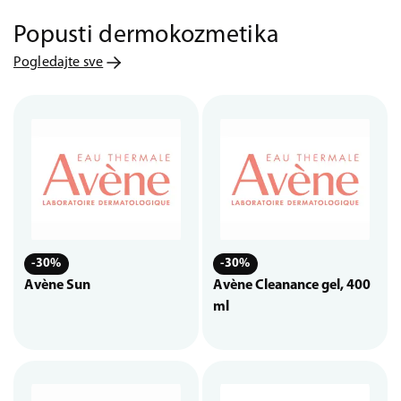
Popusti dermokozmetika
Pogledajte sve
-30%
-30%
Avène Sun
Avène Cleanance gel, 400
ml