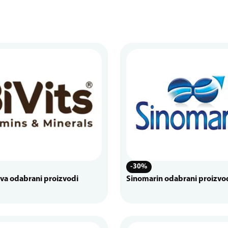
-30%
iva odabrani proizvodi
Sinomarin odabrani proizvo