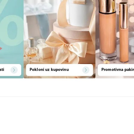
sti
Pokloni uz kupovinu
Promotivna pakir