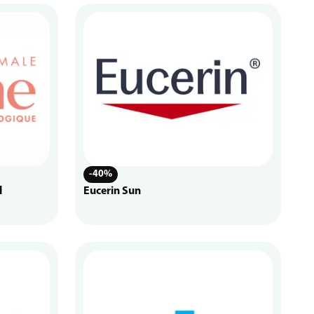
-40%
l
Eucerin Sun