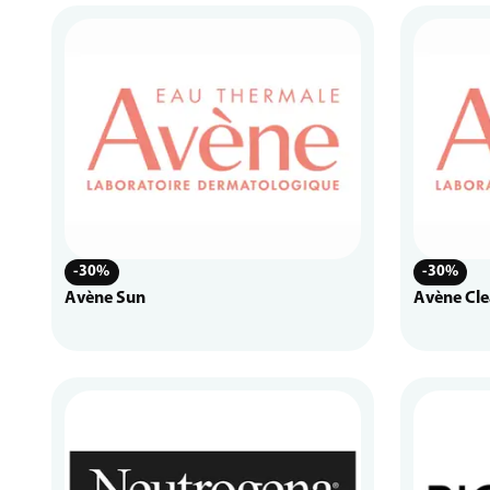
-30%
-30%
Avène Sun
Avène Cle