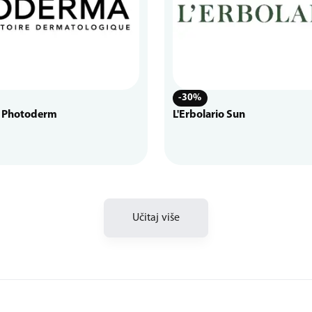
-30%
 Photoderm
L'Erbolario Sun
Učitaj više