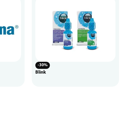
-30%
Blink