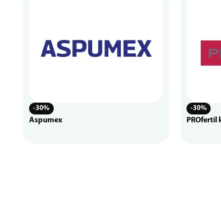
-30%
-30%
Aspumex
PROfertil