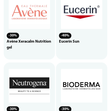
-30%
-40%
Avène Xeracalm Nutrition
Eucerin Sun
gel
-30%
-30%