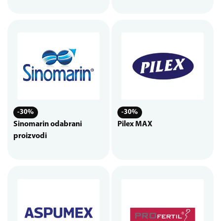
-30%
-30%
Sinomarin odabrani
Pilex MAX
proizvodi