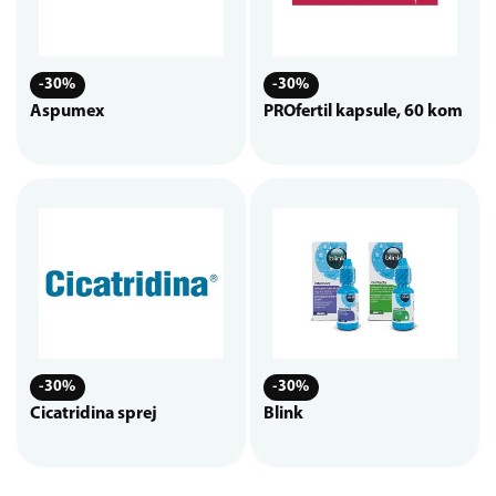
-30%
-30%
Aspumex
PROfertil kapsule, 60 kom
-30%
-30%
Cicatridina sprej
Blink