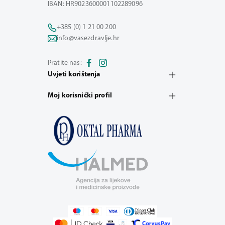
IBAN: HR9023600001102289096
+385 (0) 1 21 00 200
info@vasezdravlje.hr
Pratite nas:
Uvjeti korištenja
Moj korisnički profil