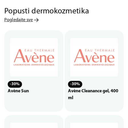
Popusti dermokozmetika
Pogledajte sve
-30%
-30%
Avène Sun
Avène Cleanance gel, 400
ml