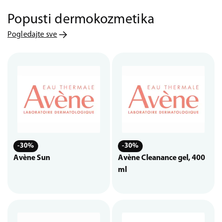
Popusti dermokozmetika
Pogledajte sve
-30%
-30%
Avène Sun
Avène Cleanance gel, 400
ml