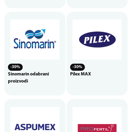
-30%
-30%
Sinomarin odabrani
Pilex MAX
proizvodi