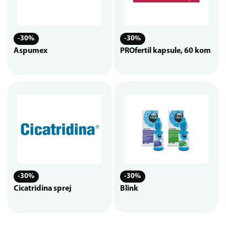
-30%
-30%
Aspumex
PROfertil kapsule, 60 kom
-30%
-30%
Cicatridina sprej
Blink