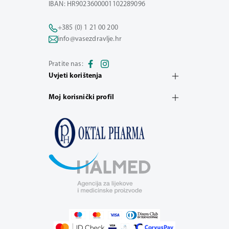
IBAN: HR9023600001102289096
+385 (0) 1 21 00 200
info@vasezdravlje.hr
Pratite nas:
Uvjeti korištenja
Moj korisnički profil