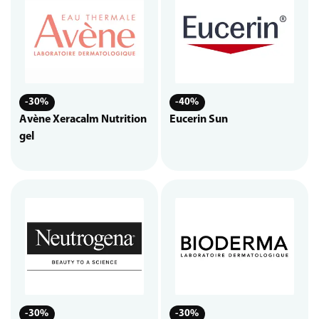
-30%
-40%
Avène Xeracalm Nutrition
Eucerin Sun
gel
-30%
-30%